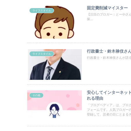
固定費削減マイスター
ライフスタイル
【注目のブロガー：とーやさ
保...
行政書士・鈴木禄伎さ
ライフスタイル
行政書士・鈴木禄伎さんが語
安心してインターネッ
その他
れる理由
「ブログペディア」は、ブロ
フォームです。人気ブロガー
登録して、読者の目にとまる