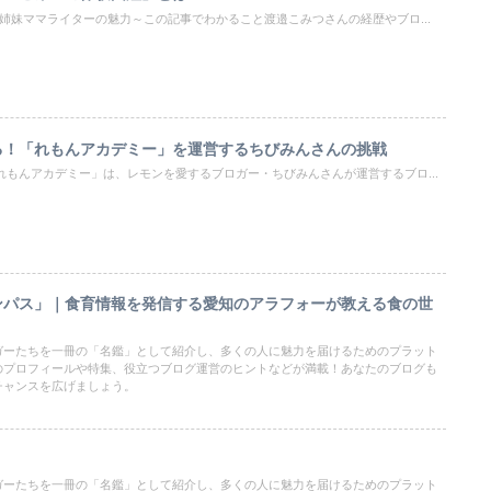
3姉妹ママライターの魅力～この記事でわかること渡邉こみつさんの経歴やブロ...
る！「れもんアカデミー」を運営するちびみんさんの挑戦
れもんアカデミー」は、レモンを愛するブロガー・ちびみんさんが運営するブロ...
ンパス」｜食育情報を発信する愛知のアラフォーが教える食の世
ガーたちを一冊の「名鑑」として紹介し、多くの人に魅力を届けるためのプラット
のプロフィールや特集、役立つブログ運営のヒントなどが満載！あなたのブログも
チャンスを広げましょう。
ガーたちを一冊の「名鑑」として紹介し、多くの人に魅力を届けるためのプラット