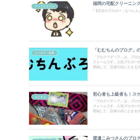
福岡の宅配クリーニン
ライフスタイル
"【注目のブロガー：なべしん
「むむちんのブログ」
ビジネス・副業
「ブログペディア」は、ブロ
フォームです。人気ブロガー
登録して、読者の目にとまる
初心者も上級者も！スケ
エンタメ
「ブログペディア」は、ブロ
フォームです。人気ブロガー
登録して、読者の目にとまる
渡邉こみつさんのブロ