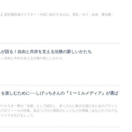
ん】固定費削減マイスター｜今回ご紹介するのは、電気・ガス・水道・通信費・
んが語る！自由と共存を支える法務の新しいかたち
る！自由と共存を支える法務の新しいかたち
トを楽しむために──しげっちさんの『ミーミルメディア』が選ば
ガーたちを一冊の「名鑑」として紹介し、多くの人に魅力を届けるためのプラット
のプロフィールや特集、役立つブログ運営のヒントなどが満載！あなたのブログも
チャンスを広げましょう。