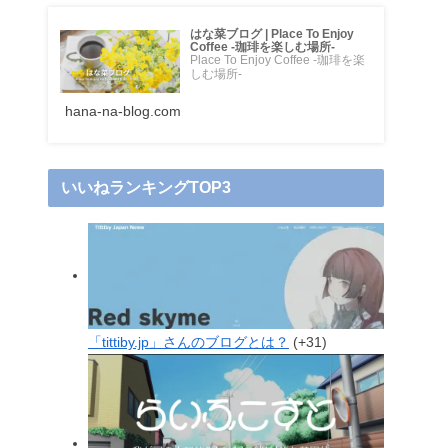
はな菜ブログ | Place To Enjoy
Coffee -珈琲を楽しむ場所-
Place To Enjoy Coffee -珈琲を楽
しむ場所-
hana-na-blog.com
いいねランキングTOP3
「tittiby.jp」さんのブログとは？
+31