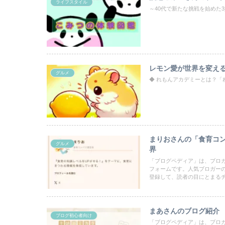
ライフスタイル
～40代で新たな挑戦を始めた
レモン愛が世界を変え
グルメ
◆ れもんアカデミーとは？「
まりおさんの「食育コ
グルメ
界
「ブログペディア」は、ブロ
フォームです。人気ブロガー
登録して、読者の目にとまる
まあさんのブログ紹介
ブログ初心者向け
「ブログペディア」は、ブロ