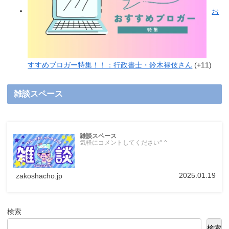
お
すすめブロガー特集！！：行政書士・鈴木禄伎さん
+11
雑談スペース
雑談スペース
気軽にコメントしてください^ ^
2025.01.19
zakoshacho.jp
検索
検索