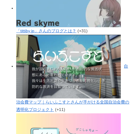
「tittiby.jp」さんのブログとは？
+31
自
治会費マップ｜らいふこすとさんが手がける全国自治会費の
透明化プロジェクト
+11