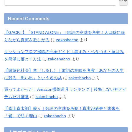
Recent Comments
【GACKT】「STAND ALONE」｜歌詞の意味を考察！人は嘘に縋
りながら真実を欲しがる
に
zakoshacho
より
クッションフロア掃除の完全ガイド｜黒ずみ・ベタつき・黄ばみ
を簡単に落とす方法
に
zakoshacho
より
【緑黄色社会】章（しるし）｜歌詞の意味を考察！あなたの人生
に残る「思い出」という名の栞
に
zakoshacho
より
買ってよかった！Amazon掃除道具ランキング｜後悔しない神アイ
テムだけ厳選
に
zakoshacho
より
【森山直太朗】愛々｜歌詞の意味を考察！真実が過去と未来を
「愛」で紡ぐ理由
に
zakoshacho
より