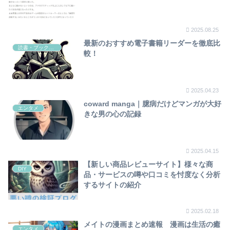
2025.08.25
最新のおすすめ電子書籍リーダーを徹底比
読書・ブックレビュー
較！
2025.04.23
coward manga｜臆病だけどマンガが大好
エンタメ
きな男の心の記録
2025.04.15
【新しい商品レビューサイト】様々な商
DIY
品・サービスの噂や口コミを忖度なく分析
するサイトの紹介
2025.02.18
メイトの漫画まとめ速報 漫画は生活の癒
エンタメ