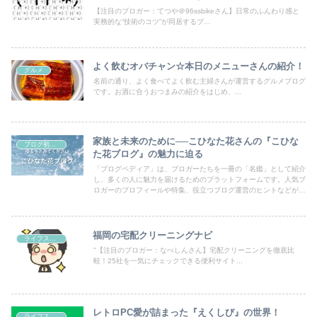
【注目のブロガー：てつや＠96ssbikeさん】日常のふんわり感と
実務的な“技術のコツ”が同居するブ...
よく飲むオバチャン☆本日のメニューさんの紹介！
グルメ
名前の通り、よく食べてよく飲む主婦さんが運営するグルメブログ
です。お酒に合うおつまみの紹介をはじめ、...
家族と未来のために──こひなた花さんの『こひな
ブログ初心者向け
た花ブログ』の魅力に迫る
「ブログペディア」は、ブロガーたちを一冊の「名鑑」として紹介
し、多くの人に魅力を届けるためのプラットフォームです。人気ブ
ロガーのプロフィールや特集、役立つブログ運営のヒントなどが満
載！あなたのブログも登録して、読者の目にとまるチャンスを広げ
ましょう。
福岡の宅配クリーニングナビ
ライフスタイル
"【注目のブロガー：なべしんさん】宅配クリーニングを徹底比
較！25社を一気にチェックできる便利サイト...
レトロPC愛が詰まった『えくしび』の世界！
ライフスタイル