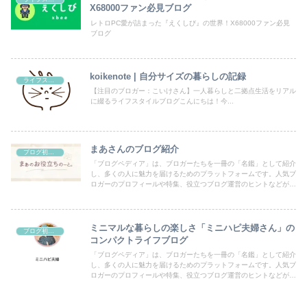
X68000ファン必見ブログ
レトロPC愛が詰まった『えくしび』の世界！X68000ファン必見
ブログ
koikenote | 自分サイズの暮らしの記録
ライフスタイル
【注目のブロガー：こいけさん】一人暮らしと二拠点生活をリアル
に綴るライフスタイルブログこんにちは！今...
まあさんのブログ紹介
ブログ初心者向け
「ブログペディア」は、ブロガーたちを一冊の「名鑑」として紹介
し、多くの人に魅力を届けるためのプラットフォームです。人気ブ
ロガーのプロフィールや特集、役立つブログ運営のヒントなどが満
載！あなたのブログも登録して、読者の目にとまるチャンスを広げ
ましょう。
ミニマルな暮らしの楽しさ「ミニハピ夫婦さん」の
ブログ初心者向け
コンパクトライフブログ
「ブログペディア」は、ブロガーたちを一冊の「名鑑」として紹介
し、多くの人に魅力を届けるためのプラットフォームです。人気ブ
ロガーのプロフィールや特集、役立つブログ運営のヒントなどが満
載！あなたのブログも登録して、読者の目にとまるチャンスを広げ
ましょう。