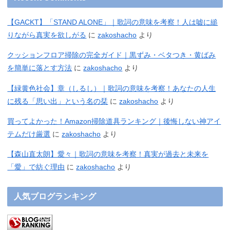
【GACKT】「STAND ALONE」｜歌詞の意味を考察！人は嘘に縋
りながら真実を欲しがる
に
zakoshacho
より
クッションフロア掃除の完全ガイド｜黒ずみ・ベタつき・黄ばみ
を簡単に落とす方法
に
zakoshacho
より
【緑黄色社会】章（しるし）｜歌詞の意味を考察！あなたの人生
に残る「思い出」という名の栞
に
zakoshacho
より
買ってよかった！Amazon掃除道具ランキング｜後悔しない神アイ
テムだけ厳選
に
zakoshacho
より
【森山直太朗】愛々｜歌詞の意味を考察！真実が過去と未来を
「愛」で紡ぐ理由
に
zakoshacho
より
人気ブログランキング