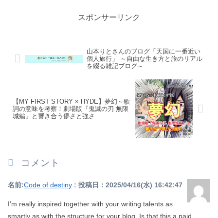
スポンサーリンク
山本りとさんのブログ「天国に一番近い
個人旅行」 ～自由な生き方と旅のリアル
を綴る雑記ブログ～
【MY FIRST STORY × HYDE】夢幻～歌
詞の意味を考察！劇場版『鬼滅の刃 無限
城編」と響き合う儚さと強さ
コメント
名前:
Code of destiny
:
投稿日：2025/04/16(水) 16:42:47
I’m really inspired together with your writing talents as
smartly as with the structure for your blog. Is that this a paid