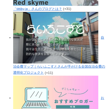
「tittiby.jp」さんのブログとは？
+31
自
治会費マップ｜らいふこすとさんが手がける全国自治会費の
透明化プロジェクト
+11
お