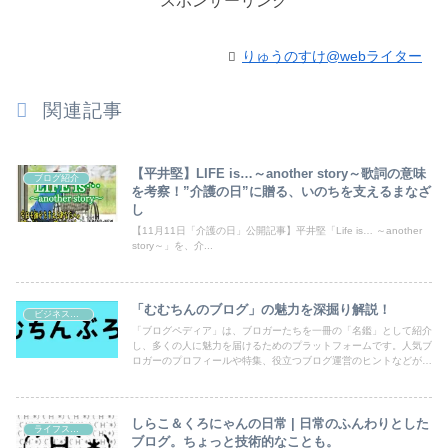
スポンサーリンク
りゅうのすけ@webライター
関連記事
【平井堅】LIFE is…～another story～歌詞の意味
ブログ紹介
を考察！”介護の日”に贈る、いのちを支えるまなざ
し
【11月11日「介護の日」公開記事】平井堅「Life is… ～another
story～」を、介...
「むむちんのブログ」の魅力を深掘り解説！
ビジネス・副業
「ブログペディア」は、ブロガーたちを一冊の「名鑑」として紹介
し、多くの人に魅力を届けるためのプラットフォームです。人気ブ
ロガーのプロフィールや特集、役立つブログ運営のヒントなどが満
載！あなたのブログも登録して、読者の目にとまるチャンスを広げ
ましょう。
しらこ＆くろにゃんの日常 | 日常のふんわりとした
ライフスタイル
ブログ。ちょっと技術的なことも。