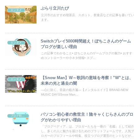
ぶらり立川たび
エンタメ
立川市のおすすめ喫茶店、スポット、飲食店などの記事を書いてい
ます。
Switchプレイ5000時間超え！ぽちこさんのゲーム
エンタメ
ブログが楽しい理由
この記事でわかること• ぽちこさんのゲームブログの魅力• おすす
めコントローラーや小ネタ情報• スプ...
【Snow Man】W～歌詞の意味を考察！”W”とは、
エンタメ
未来の光と過去の闇
―心に効く、音楽の処方箋―【メンタルエイド】BRAND-NEW
MUSIC DAYSSnow Man...
パソコン初心者の救世主！陰キャくじらさんのブロ
ブログ初心者向け
グがわかりやすい理由
「ブログペディア」は、ブロガーたちを一冊の「名鑑」として紹介
し、多くの人に魅力を届けるためのプラットフォームです。人気ブ
ロガーのプロフィールや特集、役立つブログ運営のヒントなどが満