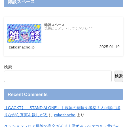
雑談スペース
雑談スペース
気軽にコメントしてください^ ^
2025.01.19
zakoshacho.jp
検索
検索
Recent Comments
【GACKT】「STAND ALONE」｜歌詞の意味を考察！人は嘘に縋
りながら真実を欲しがる
に
zakoshacho
より
クッションフロア掃除の完全ガイド｜黒ずみ・ベタつき・黄ばみ