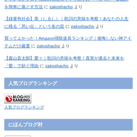
を簡単に落とす方法
に
zakoshacho
より
【緑黄色社会】章（しるし）｜歌詞の意味を考察！あなたの人生
に残る「思い出」という名の栞
に
zakoshacho
より
買ってよかった！Amazon掃除道具ランキング｜後悔しない神アイ
テムだけ厳選
に
zakoshacho
より
【森山直太朗】愛々｜歌詞の意味を考察！真実が過去と未来を
「愛」で紡ぐ理由
に
zakoshacho
より
人気ブログランキング
人気ブログランキング
にほんブログ村