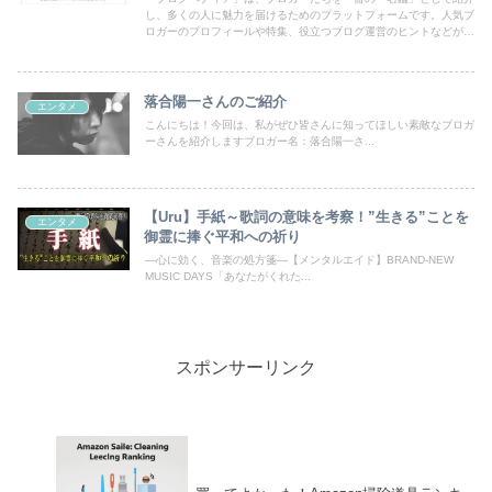
し、多くの人に魅力を届けるためのプラットフォームです。人気ブ
ロガーのプロフィールや特集、役立つブログ運営のヒントなどが満
載！あなたのブログも登録して、読者の目にとまるチャンスを広げ
ましょう。
落合陽一さんのご紹介
エンタメ
こんにちは！今回は、私がぜひ皆さんに知ってほしい素敵なブロガ
ーさんを紹介しますブロガー名：落合陽一さ...
【Uru】手紙～歌詞の意味を考察！”生きる”ことを
エンタメ
御霊に捧ぐ平和への祈り
―心に効く、音楽の処方箋―【メンタルエイド】BRAND-NEW
MUSIC DAYS「あなたがくれた...
スポンサーリンク