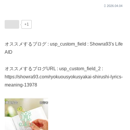
2026.04.04
+1
オススメするブログ : usp_custom_field : Showra93's Life
AID
オススメするブログURL : usp_custom_field_2 :
https://showra93.com/ryokuousyokusyakai-shirushi-lyrics-
meaning-13978