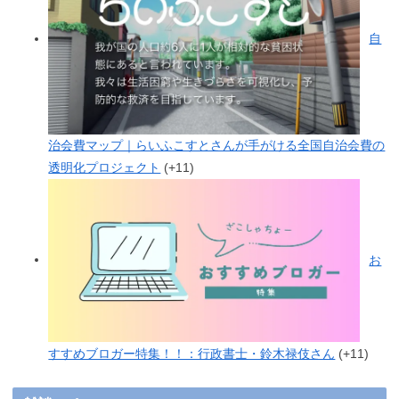
自
治会費マップ｜らいふこすとさんが手がける全国自治会費の
透明化プロジェクト
+11
お
すすめブロガー特集！！：行政書士・鈴木禄伎さん
+11