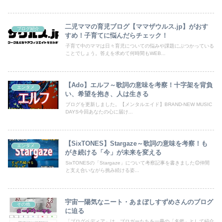
載！あなたのブログも登録して、読者の目にとまるチャンスを広げ
ましょう。
二児ママの育児ブログ【ママザウルス.jp】がおす
ブログ紹介
すめ！子育てに悩んだらチェック！
子育て中のママは日々育児についての悩みや課題にぶつかっている
ことでしょう。答えを求めて何時間もWEB...
【Ado】エルフ～歌詞の意味を考察！十字架を背負
エンタメ
い、希望を抱き、人は生きる
ブログを更新しました。【メンタルエイド】BRAND-NEW MUSIC
DAYS今回あなたの心に届け...
【SixTONES】Stargaze～歌詞の意味を考察！も
エンタメ
がき続ける「今」が未来を変える
SixTONESの「Stargaze」について考察記事を書きました😊仲間
と支え合いながら挑み続ける姿...
宇宙一陽気なニート・あまぼしすずめさんのブログ
その他
に迫る
「ブログペディア」は、ブロガーたちを一冊の「名鑑」として紹介