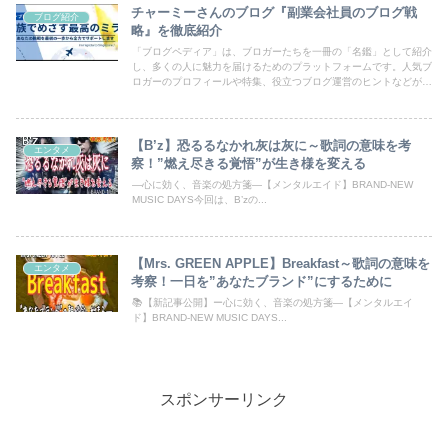
チャーミーさんのブログ『副業会社員のブログ戦
ブログ紹介
略』を徹底紹介
「ブログペディア」は、ブロガーたちを一冊の「名鑑」として紹介
し、多くの人に魅力を届けるためのプラットフォームです。人気ブ
ロガーのプロフィールや特集、役立つブログ運営のヒントなどが満
載！あなたのブログも登録して、読者の目にとまるチャンスを広げ
ましょう。
【B’z】恐るるなかれ灰は灰に～歌詞の意味を考
エンタメ
察！”燃え尽きる覚悟”が生き様を変える
―心に効く、音楽の処方箋―【メンタルエイド】BRAND-NEW
MUSIC DAYS今回は、B’zの...
【Mrs. GREEN APPLE】Breakfast～歌詞の意味を
エンタメ
考察！一日を”あなたブランド”にするために
📚【新記事公開】ー心に効く、音楽の処方箋―【メンタルエイ
ド】BRAND-NEW MUSIC DAYS...
スポンサーリンク