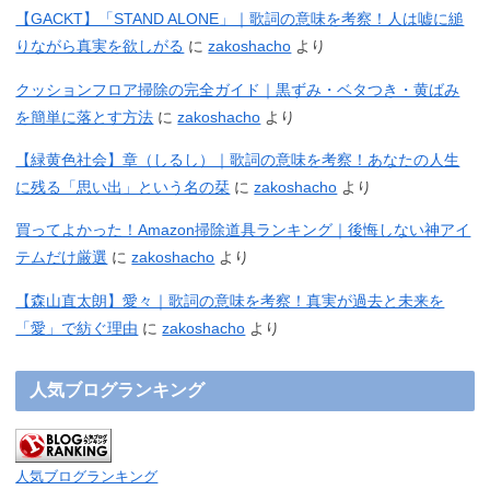
【GACKT】「STAND ALONE」｜歌詞の意味を考察！人は嘘に縋
りながら真実を欲しがる
に
zakoshacho
より
クッションフロア掃除の完全ガイド｜黒ずみ・ベタつき・黄ばみ
を簡単に落とす方法
に
zakoshacho
より
【緑黄色社会】章（しるし）｜歌詞の意味を考察！あなたの人生
に残る「思い出」という名の栞
に
zakoshacho
より
買ってよかった！Amazon掃除道具ランキング｜後悔しない神アイ
テムだけ厳選
に
zakoshacho
より
【森山直太朗】愛々｜歌詞の意味を考察！真実が過去と未来を
「愛」で紡ぐ理由
に
zakoshacho
より
人気ブログランキング
人気ブログランキング