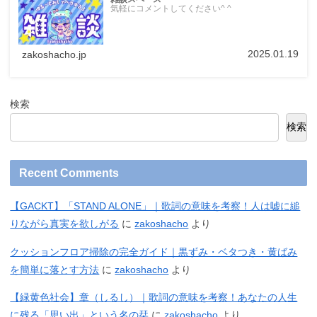
気軽にコメントしてください^ ^
2025.01.19
zakoshacho.jp
検索
検索
Recent Comments
【GACKT】「STAND ALONE」｜歌詞の意味を考察！人は嘘に縋
りながら真実を欲しがる
に
zakoshacho
より
クッションフロア掃除の完全ガイド｜黒ずみ・ベタつき・黄ばみ
を簡単に落とす方法
に
zakoshacho
より
【緑黄色社会】章（しるし）｜歌詞の意味を考察！あなたの人生
に残る「思い出」という名の栞
に
zakoshacho
より