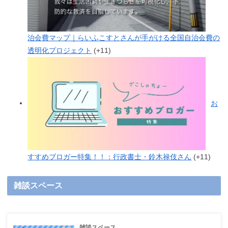
治会費マップ｜らいふこすとさんが手がける全国自治会費の
透明化プロジェクト
+11
お
すすめブロガー特集！！：行政書士・鈴木禄伎さん
+11
雑談スペース
雑談スペース