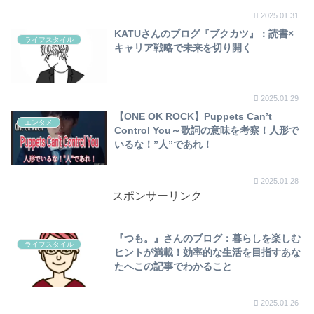
2025.01.31
KATUさんのブログ『ブクカツ』：読書×
ライフスタイル
キャリア戦略で未来を切り開く
2025.01.29
【ONE OK ROCK】Puppets Can’t
エンタメ
Control You～歌詞の意味を考察！人形で
いるな！”人”であれ！
2025.01.28
スポンサーリンク
『つも。』さんのブログ：暮らしを楽しむ
ライフスタイル
ヒントが満載！効率的な生活を目指すあな
たへこの記事でわかること
2025.01.26