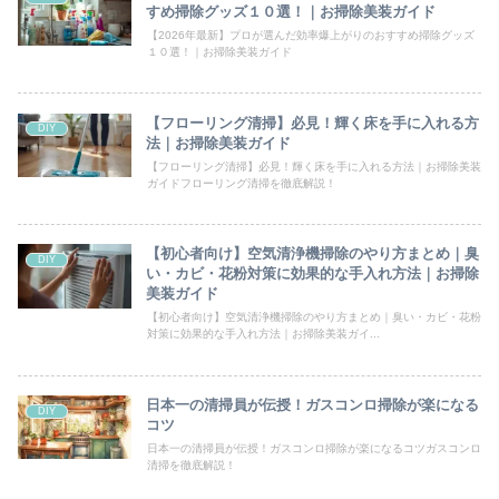
すめ掃除グッズ１０選！｜お掃除美装ガイド
【2026年最新】プロが選んだ効率爆上がりのおすすめ掃除グッズ
１０選！｜お掃除美装ガイド
【フローリング清掃】必見！輝く床を手に入れる方
DIY
法｜お掃除美装ガイド
【フローリング清掃】必見！輝く床を手に入れる方法｜お掃除美装
ガイドフローリング清掃を徹底解説！
【初心者向け】空気清浄機掃除のやり方まとめ｜臭
DIY
い・カビ・花粉対策に効果的な手入れ方法｜お掃除
美装ガイド
【初心者向け】空気清浄機掃除のやり方まとめ｜臭い・カビ・花粉
対策に効果的な手入れ方法｜お掃除美装ガイ...
日本一の清掃員が伝授！ガスコンロ掃除が楽になる
DIY
コツ
日本一の清掃員が伝授！ガスコンロ掃除が楽になるコツガスコンロ
清掃を徹底解説！