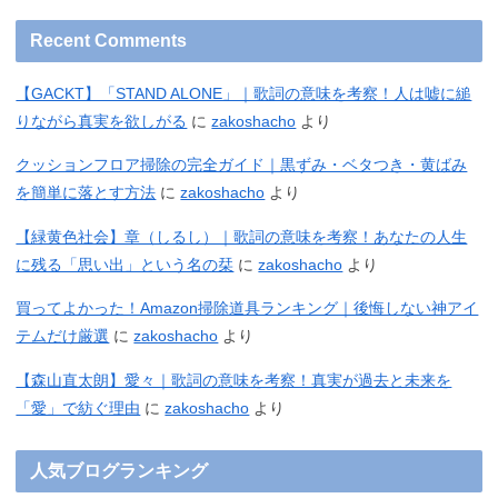
Recent Comments
【GACKT】「STAND ALONE」｜歌詞の意味を考察！人は嘘に縋
りながら真実を欲しがる
に
zakoshacho
より
クッションフロア掃除の完全ガイド｜黒ずみ・ベタつき・黄ばみ
を簡単に落とす方法
に
zakoshacho
より
【緑黄色社会】章（しるし）｜歌詞の意味を考察！あなたの人生
に残る「思い出」という名の栞
に
zakoshacho
より
買ってよかった！Amazon掃除道具ランキング｜後悔しない神アイ
テムだけ厳選
に
zakoshacho
より
【森山直太朗】愛々｜歌詞の意味を考察！真実が過去と未来を
「愛」で紡ぐ理由
に
zakoshacho
より
人気ブログランキング