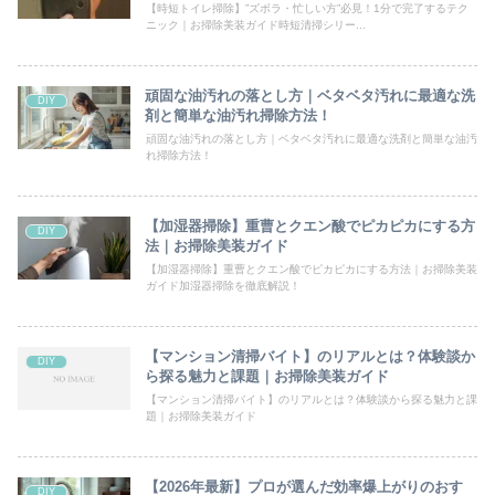
【時短トイレ掃除】”ズボラ・忙しい方”必見！1分で完了するテク
ニック｜お掃除美装ガイド時短清掃シリー...
頑固な油汚れの落とし方｜ベタベタ汚れに最適な洗
DIY
剤と簡単な油汚れ掃除方法！
頑固な油汚れの落とし方｜ベタベタ汚れに最適な洗剤と簡単な油汚
れ掃除方法！
【加湿器掃除】重曹とクエン酸でピカピカにする方
DIY
法｜お掃除美装ガイド
【加湿器掃除】重曹とクエン酸でピカピカにする方法｜お掃除美装
ガイド加湿器掃除を徹底解説！
【マンション清掃バイト】のリアルとは？体験談か
DIY
ら探る魅力と課題｜お掃除美装ガイド
【マンション清掃バイト】のリアルとは？体験談から探る魅力と課
題｜お掃除美装ガイド
【2026年最新】プロが選んだ効率爆上がりのおす
DIY