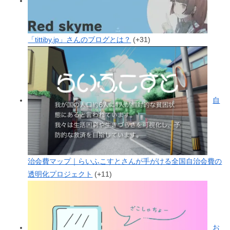
「tittiby.jp」さんのブログとは？
+31
自
治会費マップ｜らいふこすとさんが手がける全国自治会費の
透明化プロジェクト
+11
お