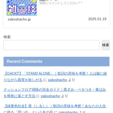
気軽にコメントしてください^ ^
2025.01.19
zakoshacho.jp
検索
検索
Recent Comments
【GACKT】「STAND ALONE」｜歌詞の意味を考察！人は嘘に縋
りながら真実を欲しがる
に
zakoshacho
より
クッションフロア掃除の完全ガイド｜黒ずみ・ベタつき・黄ばみ
を簡単に落とす方法
に
zakoshacho
より
【緑黄色社会】章（しるし）｜歌詞の意味を考察！あなたの人生
に残る「思い出」という名の栞
に
zakoshacho
より