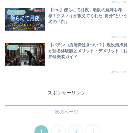
2026.01.24
【Uru】傍らにて月夜｜歌詞の意味を考
エンタメ
察！クスノキが教えてくれた”自分”という
名の「白」
2026.01.22
【パチンコ店清掃はきつい？】現役清掃員
DIY
が語る体験談とメリット・デメリット｜お
掃除美装ガイド
2026.01.21
スポンサーリンク
次のページ
次
1
2
3