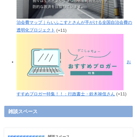
治会費マップ｜らいふこすとさんが手がける全国自治会費の
透明化プロジェクト
+11
お
すすめブロガー特集！！：行政書士・鈴木禄伎さん
+11
雑談スペース
雑談スペース