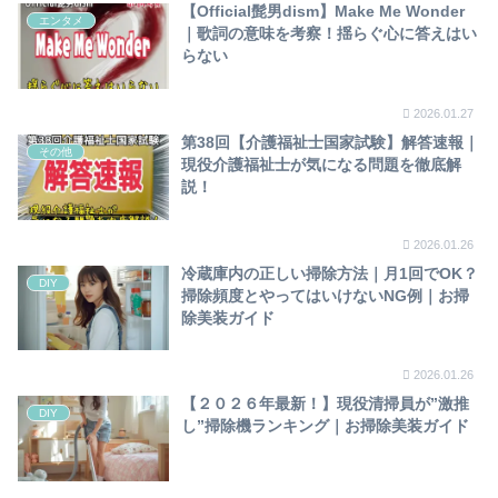
【Official髭男dism】Make Me Wonder
エンタメ
｜歌詞の意味を考察！揺らぐ心に答えはい
らない
2026.01.27
第38回【介護福祉士国家試験】解答速報｜
その他
現役介護福祉士が気になる問題を徹底解
説！
2026.01.26
冷蔵庫内の正しい掃除方法｜月1回でOK？
DIY
掃除頻度とやってはいけないNG例｜お掃
除美装ガイド
2026.01.26
【２０２６年最新！】現役清掃員が”激推
DIY
し”掃除機ランキング｜お掃除美装ガイド