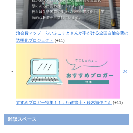
治会費マップ｜らいふこすとさんが手がける全国自治会費の
透明化プロジェクト
+11
お
すすめブロガー特集！！：行政書士・鈴木禄伎さん
+11
雑談スペース