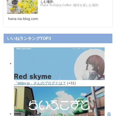
しむ場所-
Place To Enjoy Coffee -珈琲を楽しむ場所-
hana-na-blog.com
いいねランキングTOP3
「tittiby.jp」さんのブログとは？
+31
自