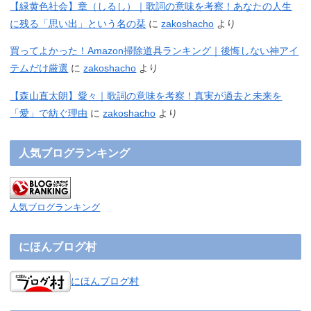
【緑黄色社会】章（しるし）｜歌詞の意味を考察！あなたの人生
に残る「思い出」という名の栞
に
zakoshacho
より
買ってよかった！Amazon掃除道具ランキング｜後悔しない神アイ
テムだけ厳選
に
zakoshacho
より
【森山直太朗】愛々｜歌詞の意味を考察！真実が過去と未来を
「愛」で紡ぐ理由
に
zakoshacho
より
人気ブログランキング
人気ブログランキング
にほんブログ村
にほんブログ村