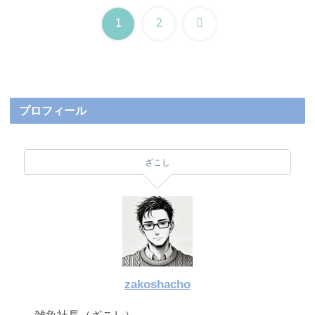
次
1
2
へ
プロフィール
ざこし
zakoshacho