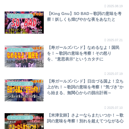
2025.08.19
【King Gnu】SO BAD～歌詞の意味を考
イベント・話題
察！妖しくも煌びやかな夜をあなたと
2025.07.21
【寿ガールズバンド】なめるなよ！国民
イベント・話題
を！～歌詞の意味を考察！その怒り
を、”意思表示”というカタチに
2025.07.19
【寿ガールズバンド】日出づる国よ！立ち
イベント・話題
上がれ！～歌詞の意味を考察！”気づき”か
ら始まる、無関心からの脱出計画～
2025.07.10
【米津玄師】さよーならまたいつか！～歌
イベント・話題
詞の意味を考察！別れを超えてつながる心