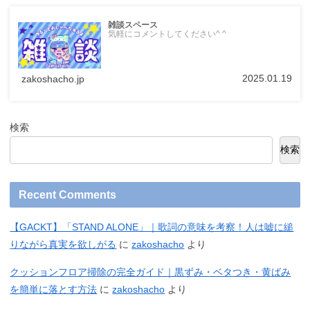
雑談スペース
気軽にコメントしてください^ ^
2025.01.19
zakoshacho.jp
検索
検索
Recent Comments
【GACKT】「STAND ALONE」｜歌詞の意味を考察！人は嘘に縋
りながら真実を欲しがる
に
zakoshacho
より
クッションフロア掃除の完全ガイド｜黒ずみ・ベタつき・黄ばみ
を簡単に落とす方法
に
zakoshacho
より