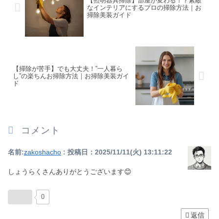
【照明器具掃除】部屋が変わる！？素敵
なインテリアにするプロの掃除方法｜お
掃除美装ガイド
【掃除が苦手】でも大丈夫！”一人暮ら
し”の楽ちんお掃除方法｜お掃除美装ガイ
ド
コメント
名前:
zakoshacho
:
投稿日：2025/11/11(火) 13:11:22
しょうらくさんありがとうございます😊
0
返信