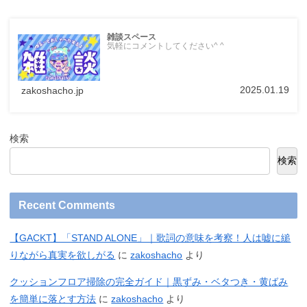
雑談スペース
気軽にコメントしてください^ ^
2025.01.19
zakoshacho.jp
検索
検索
Recent Comments
【GACKT】「STAND ALONE」｜歌詞の意味を考察！人は嘘に縋
りながら真実を欲しがる
に
zakoshacho
より
クッションフロア掃除の完全ガイド｜黒ずみ・ベタつき・黄ばみ
を簡単に落とす方法
に
zakoshacho
より