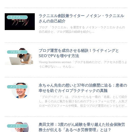
ラクニエル創設兼ライター ノイタン・ラクニエル
ライフスタイル
さんの自己紹介
ブログ 「ラクニエル」 を運営する ノイタン・ラクニエル さんの
自己紹介と、ブログ開設の経緯を紹介し...
ブログ運営を成功させる秘訣！ライティングと
ブログ初心者向け
SEOでPVを増やす方法
Young business woman「ブログを始めたけど、アクセスが思うよ
うに伸びない…」そんな...
永ちゃん先生の想いと37年の治療歴に迫る：患者の
メンタルヘルス
幸せを紡ぐカイロプラクティックの真髄
「ブログペディア」は、ブロガーたちを一冊の「名鑑」として紹介
し、多くの人に魅力を届けるためのプラットフォームです。人気ブ
ロガーのプロフィールや特集、役立つブログ運営のヒントなどが満
載！あなたのブログも登録して、読者の目にとまるチャンスを広げ
ましょう。
奥田文祥：3度のがん経験を乗り越えた社会保険労
メンタルヘルス
務士が伝える「あるべき労務管理」とは？