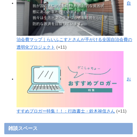
自
治会費マップ｜らいふこすとさんが手がける全国自治会費の
透明化プロジェクト
+11
お
すすめブロガー特集！！：行政書士・鈴木禄伎さん
+11
雑談スペース