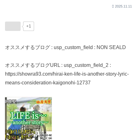
2025.11.11
+1
オススメするブログ : usp_custom_field : NON SEALD
オススメするブログURL : usp_custom_field_2 :
https://showra93.com/hirai-ken-life-is-another-story-lyric-
means-consideration-kaigonohi-12737