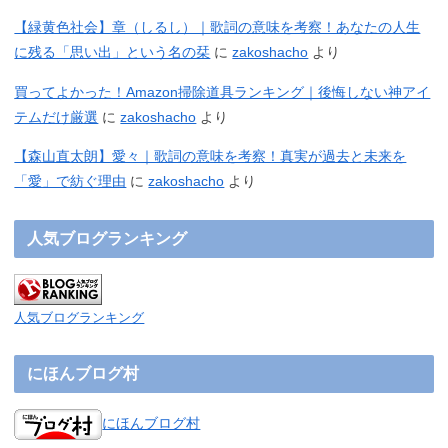
【緑黄色社会】章（しるし）｜歌詞の意味を考察！あなたの人生
に残る「思い出」という名の栞
に
zakoshacho
より
買ってよかった！Amazon掃除道具ランキング｜後悔しない神アイ
テムだけ厳選
に
zakoshacho
より
【森山直太朗】愛々｜歌詞の意味を考察！真実が過去と未来を
「愛」で紡ぐ理由
に
zakoshacho
より
人気ブログランキング
人気ブログランキング
にほんブログ村
にほんブログ村