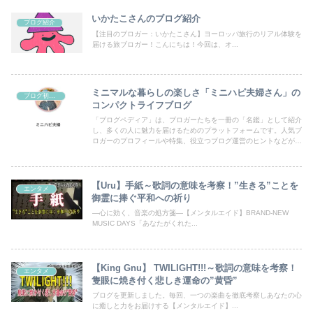
いかたこさんのブログ紹介
ブログ紹介
【注目のブロガー：いかたこさん】ヨーロッパ旅行のリアル体験を
届ける旅ブロガー！こんにちは！今回は、オ...
ミニマルな暮らしの楽しさ「ミニハピ夫婦さん」の
ブログ初心者向け
コンパクトライフブログ
「ブログペディア」は、ブロガーたちを一冊の「名鑑」として紹介
し、多くの人に魅力を届けるためのプラットフォームです。人気ブ
ロガーのプロフィールや特集、役立つブログ運営のヒントなどが満
載！あなたのブログも登録して、読者の目にとまるチャンスを広げ
ましょう。
【Uru】手紙～歌詞の意味を考察！”生きる”ことを
エンタメ
御霊に捧ぐ平和への祈り
―心に効く、音楽の処方箋―【メンタルエイド】BRAND-NEW
MUSIC DAYS「あなたがくれた...
【King Gnu】 TWILIGHT!!!～歌詞の意味を考察！
エンタメ
隻眼に焼き付く悲しき運命の”黄昏”
ブログを更新しました。毎回、一つの楽曲を徹底考察しあなたの心
に癒しと力をお届けする【メンタルエイド】...