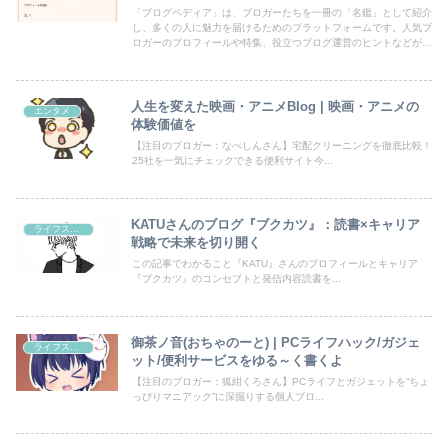
「ブログペディア」は、ブロガーたちを一冊の「名鑑」として紹介
し、多くの人に魅力を届けるためのプラットフォームです。人気ブ
ロガーのプロフィールや特集、役立つブログ運営のヒントなどが満
載！あなたのブログも登録して、読者の目にとまるチャンスを広げ
ましょう。
人生を変えた映画・アニメBlog | 映画・アニメの
エンタメ
体験価値を
【注目のブロガー：なべしんさん】宅配クリーニングを徹底比較！
25社を一気にチェックできる便利サイト今...
KATUさんのブログ『ブクカツ』：読書×キャリア
ライフスタイル
戦略で未来を切り開く
この記事でわかること『KATU』さんのプロフィールとキャリア
『ブクカツ』のコンセプトと発信内容読書を...
御茶ノ音(おちゃのーと) | PCライフハック/ガジェ
ライフスタイル
ット/便利サービスをゆる～く書くよ
【注目のブロガー：狐紺くろさん】PCライフとガジェットを“ちょ
っぴりマニアック”に深掘りする個人ブロ...