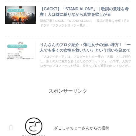
【GACKT】「STAND ALONE」｜歌詞の意味を考
エンタメ
察！人は嘘に縋りながら真実を欲しがる
新着記事】GACKT「STAND ALONE」｜歌詞の意味を考察！月9
ドラマ『ブラックトリック～裁き...
りんさんのブログ紹介：薄毛女子の強い味方！「一
ブログ紹介
人でも多くの女性を救いたい」という想いを込めて
「ブログペディア」は、ブロガーたちを一冊の「名鑑」として紹介
し、多くの人に魅力を届けるためのプラットフォームです。人気ブ
ロガーのプロフィールや特集、役立つブログ運営のヒントなどが満
載！あなたのブログも登録して、読者の目にとまるチャンスを広げ
ましょう。
スポンサーリンク
ざこしゃちょーさんからの投稿