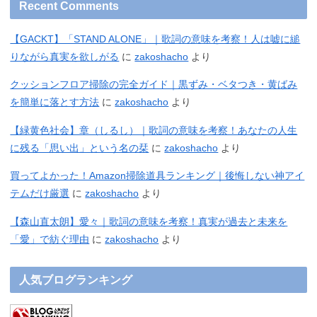
Recent Comments
【GACKT】「STAND ALONE」｜歌詞の意味を考察！人は嘘に縋
りながら真実を欲しがる
に
zakoshacho
より
クッションフロア掃除の完全ガイド｜黒ずみ・ベタつき・黄ばみ
を簡単に落とす方法
に
zakoshacho
より
【緑黄色社会】章（しるし）｜歌詞の意味を考察！あなたの人生
に残る「思い出」という名の栞
に
zakoshacho
より
買ってよかった！Amazon掃除道具ランキング｜後悔しない神アイ
テムだけ厳選
に
zakoshacho
より
【森山直太朗】愛々｜歌詞の意味を考察！真実が過去と未来を
「愛」で紡ぐ理由
に
zakoshacho
より
人気ブログランキング