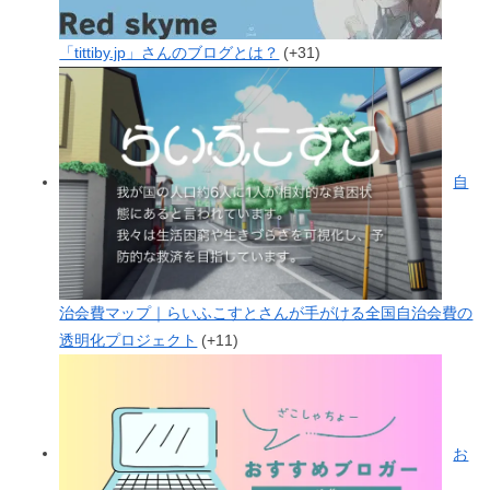
「tittiby.jp」さんのブログとは？
+31
自
治会費マップ｜らいふこすとさんが手がける全国自治会費の
透明化プロジェクト
+11
お