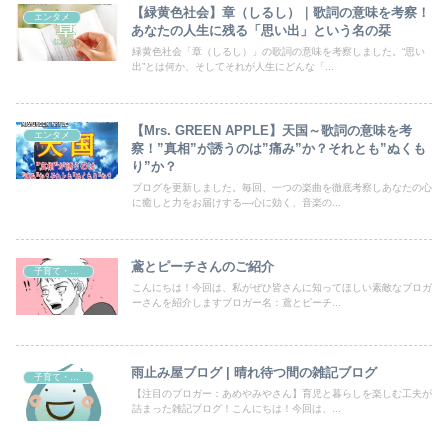
【緑黄色社会】章（しるし）｜歌詞の意味を考察！
エンタメ
あなたの人生に残る「思い出」という名の栞
緑黄色社会「章（しるし）」の歌詞の意味を考察しました。“思い
出”とは何か、そしてそれが人生にどんな「...
【Mrs. GREEN APPLE】天国～歌詞の意味を考
エンタメ
察！”真相”が誘うのは”痛み”か？それとも”ぬくも
り”か？
ブログを更新しました。毎回、一つの楽曲を徹底考察しあなたの心
に癒しと力をお届けする―心に効く、音楽の...
鳶とピーチさんのご紹介
子育て・育児
こんにちは！今回は、私がぜひ皆さんに知ってほしい素敵なブロガ
ーさんを紹介しますブロガー名：鳶とピーチ...
雨止み屋ブログ | 晴れ待つ間の雑記ブログ
子育て・育児
【注目のブロガー：あめやみやさん】育児と暮らしを楽しむ工夫が
詰まった雑記ブログ！こんにちは！今回は、...