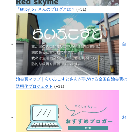
「tittiby.jp」さんのブログとは？
+31
自
治会費マップ｜らいふこすとさんが手がける全国自治会費の
透明化プロジェクト
+11
お