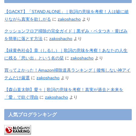
【GACKT】「STAND ALONE」｜歌詞の意味を考察！人は嘘に縋
りながら真実を欲しがる
に
zakoshacho
より
クッションフロア掃除の完全ガイド｜黒ずみ・ベタつき・黄ばみ
を簡単に落とす方法
に
zakoshacho
より
【緑黄色社会】章（しるし）｜歌詞の意味を考察！あなたの人生
に残る「思い出」という名の栞
に
zakoshacho
より
買ってよかった！Amazon掃除道具ランキング｜後悔しない神アイ
テムだけ厳選
に
zakoshacho
より
【森山直太朗】愛々｜歌詞の意味を考察！真実が過去と未来を
「愛」で紡ぐ理由
に
zakoshacho
より
人気ブログランキング