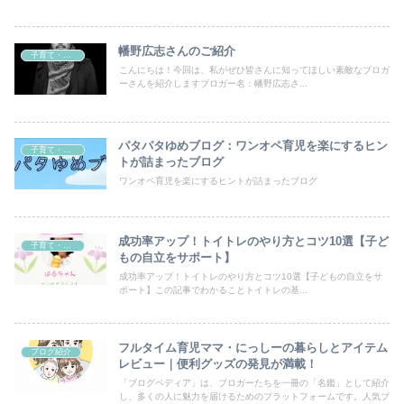
幡野広志さんのご紹介
子育て・育児
こんにちは！今回は、私がぜひ皆さんに知ってほしい素敵なブロガ
ーさんを紹介しますブロガー名：幡野広志さ...
パタパタゆめブログ：ワンオペ育児を楽にするヒン
子育て・育児
トが詰まったブログ
ワンオペ育児を楽にするヒントが詰まったブログ
成功率アップ！トイトレのやり方とコツ10選【子ど
子育て・育児
もの自立をサポート】
成功率アップ！トイトレのやり方とコツ10選【子どもの自立をサ
ポート】この記事でわかることトイトレの基...
フルタイム育児ママ・にっしーの暮らしとアイテム
ブログ紹介
レビュー｜便利グッズの発見が満載！
「ブログペディア」は、ブロガーたちを一冊の「名鑑」として紹介
し、多くの人に魅力を届けるためのプラットフォームです。人気ブ