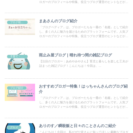
ロガーのプロフィールや特集、役立つブログ運営のヒントなどが満
載！あなたのブログも登録して、読者の目にとまるチャンスを広げ
ましょう。
まあさんのブログ紹介
ブログ初心者向け
「ブログペディア」は、ブロガーたちを一冊の「名鑑」として紹介
し、多くの人に魅力を届けるためのプラットフォームです。人気ブ
ロガーのプロフィールや特集、役立つブログ運営のヒントなどが満
載！あなたのブログも登録して、読者の目にとまるチャンスを広げ
ましょう。
雨止み屋ブログ | 晴れ待つ間の雑記ブログ
子育て・育児
【注目のブロガー：あめやみやさん】育児と暮らしを楽しむ工夫が
詰まった雑記ブログ！こんにちは！今回は、...
おすすめブロガー特集！はっちゃんさんのブログ紹
ブログ紹介
介
「ブログペディア」は、ブロガーたちを一冊の「名鑑」として紹介
し、多くの人に魅力を届けるためのプラットフォームです。人気ブ
ロガーのプロフィールや特集、役立つブログ運営のヒントなどが満
載！あなたのブログも登録して、読者の目にとまるチャンスを広げ
ましょう。
ありのす／瞬殺飯と日々のことさんのご紹介
グルメ
こんにちは！今回は、私がぜひ皆さんに知ってほしい素敵なブロガ