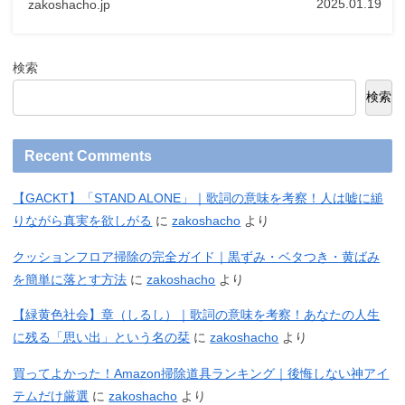
2025.01.19
zakoshacho.jp
検索
検索
Recent Comments
【GACKT】「STAND ALONE」｜歌詞の意味を考察！人は嘘に縋
りながら真実を欲しがる
に
zakoshacho
より
クッションフロア掃除の完全ガイド｜黒ずみ・ベタつき・黄ばみ
を簡単に落とす方法
に
zakoshacho
より
【緑黄色社会】章（しるし）｜歌詞の意味を考察！あなたの人生
に残る「思い出」という名の栞
に
zakoshacho
より
買ってよかった！Amazon掃除道具ランキング｜後悔しない神アイ
テムだけ厳選
に
zakoshacho
より