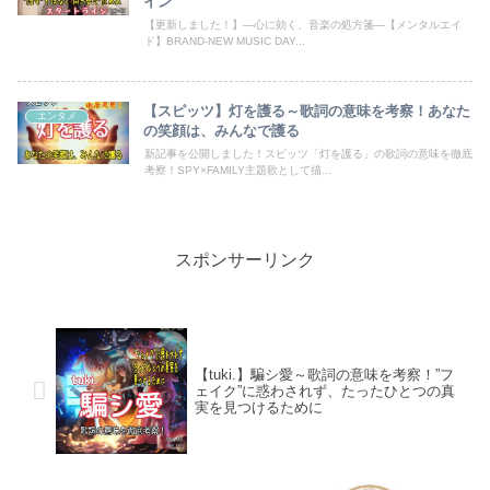
イン
【更新しました！】―心に効く、音楽の処方箋―【メンタルエイ
ド】BRAND-NEW MUSIC DAY...
【スピッツ】灯を護る～歌詞の意味を考察！あなた
エンタメ
の笑顔は、みんなで護る
新記事を公開しました！スピッツ「灯を護る」の歌詞の意味を徹底
考察！SPY×FAMILY主題歌として描...
スポンサーリンク
【tuki.】騙シ愛～歌詞の意味を考察！”フ
ェイク”に惑わされず、たったひとつの真
実を見つけるために