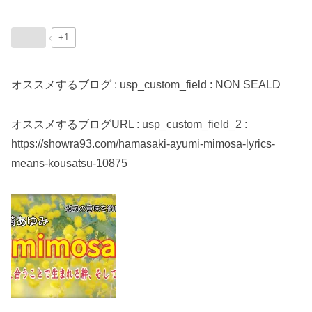
+1
オススメするブログ : usp_custom_field : NON SEALD
オススメするブログURL : usp_custom_field_2 :
https://showra93.com/hamasaki-ayumi-mimosa-lyrics-
means-kousatsu-10875