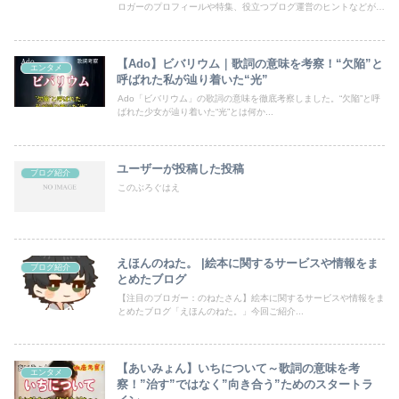
ロガーのプロフィールや特集、役立つブログ運営のヒントなどが満
載！あなたのブログも登録して、読者の目にとまるチャンスを広げ
ましょう。
【Ado】ビバリウム｜歌詞の意味を考察！“欠陥”と
エンタメ
呼ばれた私が辿り着いた“光”
Ado「ビバリウム」の歌詞の意味を徹底考察しました。“欠陥”と呼
ばれた少女が辿り着いた“光”とは何か...
ユーザーが投稿した投稿
ブログ紹介
このぶろぐはえ
えほんのねた。 |絵本に関するサービスや情報をま
ブログ紹介
とめたブログ
【注目のブロガー：のねたさん】絵本に関するサービスや情報をま
とめたブログ「えほんのねた。」今回ご紹介...
【あいみょん】いちについて～歌詞の意味を考
エンタメ
察！”治す”ではなく”向き合う”ためのスタートラ