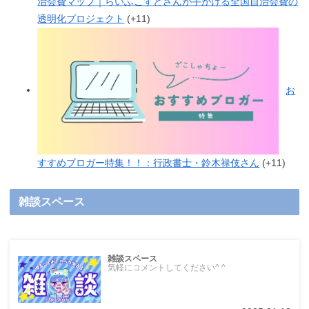
治会費マップ｜らいふこすとさんが手がける全国自治会費の
透明化プロジェクト
+11
お
すすめブロガー特集！！：行政書士・鈴木禄伎さん
+11
雑談スペース
雑談スペース
気軽にコメントしてください^ ^