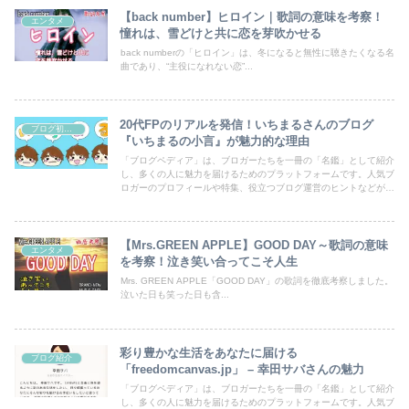
【back number】ヒロイン｜歌詞の意味を考察！
エンタメ
憧れは、雪どけと共に恋を芽吹かせる
back numberの「ヒロイン」は、冬になると無性に聴きたくなる名
曲であり、“主役になれない恋”...
20代FPのリアルを発信！いちまるさんのブログ
ブログ初心者向け
『いちまるの小言』が魅力的な理由
「ブログペディア」は、ブロガーたちを一冊の「名鑑」として紹介
し、多くの人に魅力を届けるためのプラットフォームです。人気ブ
ロガーのプロフィールや特集、役立つブログ運営のヒントなどが満
載！あなたのブログも登録して、読者の目にとまるチャンスを広げ
ましょう。
【Mrs.GREEN APPLE】GOOD DAY～歌詞の意味
エンタメ
を考察！泣き笑い合ってこそ人生
Mrs. GREEN APPLE「GOOD DAY」の歌詞を徹底考察しました。
泣いた日も笑った日も含...
彩り豊かな生活をあなたに届ける
ブログ紹介
「freedomcanvas.jp」 – 幸田サバさんの魅力
「ブログペディア」は、ブロガーたちを一冊の「名鑑」として紹介
し、多くの人に魅力を届けるためのプラットフォームです。人気ブ