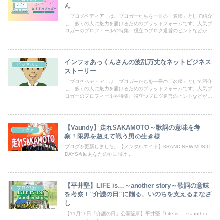
ん
「ブログペディア」は、ブロガーたちを一冊の「名鑑」として紹介
し、多くの人に魅力を届けるためのプラットフォームです。人気ブ
ロガーのプロフィールや特集、役立つブログ運営のヒントなどが満
載！あなたのブログも登録して、読者の目にとまるチャンスを広げ
ましょう。
インフォあっくんさんの波乱万丈なネットビジネス
ビジネス・副業
ストーリー
「ブログペディア」は、ブロガーたちを一冊の「名鑑」として紹介
し、多くの人に魅力を届けるためのプラットフォームです。人気ブ
ロガーのプロフィールや特集、役立つブログ運営のヒントなどが満
載！あなたのブログも登録して、読者の目にとまるチャンスを広げ
ましょう。
【Vaundy】走れSAKAMOTO～歌詞の意味を考
エンタメ
察！限界を超えて戦う男の生き様
ブログを更新しました。【メンタルエイド】BRAND-NEW MUSIC
DAYS今回あなたの心に届け...
【平井堅】LIFE is…～another story～歌詞の意味
ブログ紹介
を考察！”介護の日”に贈る、いのちを支えるまなざ
し
【11月11日「介護の日」公開記事】平井堅「Life is… ～another