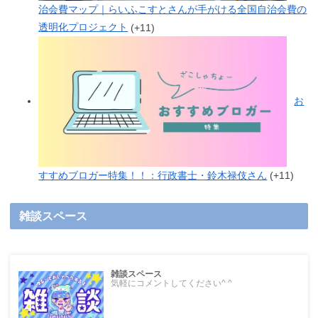
治会費マップ｜らいふこすとさんが手がける全国自治会費の
透明化プロジェクト
+11
お
すすめブロガー特集！！：行政書士・鈴木禄伎さん
+11
雑談スペース
雑談スペース
気軽にコメントしてください^ ^