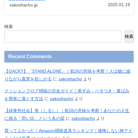
2025.01.19
zakoshacho.jp
検索
検索
Recent Comments
【GACKT】「STAND ALONE」｜歌詞の意味を考察！人は嘘に縋
りながら真実を欲しがる
に
zakoshacho
より
クッションフロア掃除の完全ガイド｜黒ずみ・ベタつき・黄ばみ
を簡単に落とす方法
に
zakoshacho
より
【緑黄色社会】章（しるし）｜歌詞の意味を考察！あなたの人生
に残る「思い出」という名の栞
に
zakoshacho
より
買ってよかった！Amazon掃除道具ランキング｜後悔しない神アイ