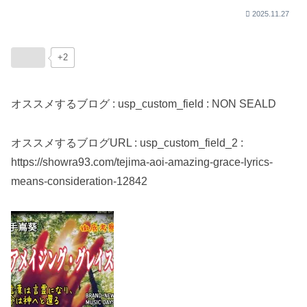
2025.11.27
+2
オススメするブログ : usp_custom_field : NON SEALD
オススメするブログURL : usp_custom_field_2 :
https://showra93.com/tejima-aoi-amazing-grace-lyrics-
means-consideration-12842