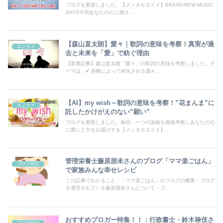
ブログを更新しました。【メンタルエイド】BRAND-NEW MUSIC
DAYS今回あなたの心に届け...
【森山直太朗】愛々｜歌詞の意味を考察！真実が過
エンタメ
去と未来を「愛」で紡ぐ理由
【新着記事】森山直太朗「愛々」の歌詞の意味を考察しました。テ
ーマは、✔ 距離によって純化される愛✔ ...
【AI】my wish～歌詞の意味を考察！”花まんま”に
エンタメ
託したかけがえのない”願い”
ブログを更新しました。毎回、一つの楽曲を徹底考察しあなたの心
に癒しと力をお届けする【メンタルエイド】...
管理栄養士藤原朋未さんのブログ「ママ楽ごはん」
ブログ紹介
で家族みんな幸せレシピ
この記事でわかること・「ママ楽ごはん」のブログの概要・ブログ
を運営されている藤原朋未さんについて・ブ...
おすすめブロガー特集！！：行政書士・鈴木禄伎さ
ブログ紹介