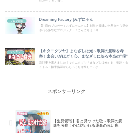
story～」を、介...
Dreaming Factory |みずにゃん
ブログ紹介
【注目のブロガー：みずにゃんさん】創作と趣味の交差点から発信
される多彩なプロジェクト！こんにちは！今...
【キタニタツヤ】まなざしは光～歌詞の意味を考
エンタメ
察！出会いがほどく心、まなざしに映る本当の”僕”
新記事を書きました！キタニタツヤ『まなざしは光』を、歌詞・タ
イトル・情景描写からじっくり考察していま...
スポンサーリンク
【生見愛瑠】君と見つけた歌～歌詞の意
味を考察！心に紡がれる運命の赤い糸