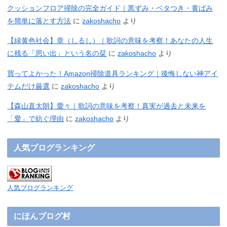
クッションフロア掃除の完全ガイド｜黒ずみ・ベタつき・黄ばみ
を簡単に落とす方法
に
zakoshacho
より
【緑黄色社会】章（しるし）｜歌詞の意味を考察！あなたの人生
に残る「思い出」という名の栞
に
zakoshacho
より
買ってよかった！Amazon掃除道具ランキング｜後悔しない神アイ
テムだけ厳選
に
zakoshacho
より
【森山直太朗】愛々｜歌詞の意味を考察！真実が過去と未来を
「愛」で紡ぐ理由
に
zakoshacho
より
人気ブログランキング
人気ブログランキング
にほんブログ村