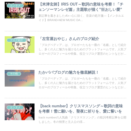
【米津玄師】IRIS OUT～歌詞の意味を考察！「チ
エンタメ
ェンソーマンレゼ篇」主題歌が描く”狂おしい愛”
新記事を書きました✍―心に効く、音楽の処方箋―【メンタルエ
イド】BRAND-NEW MUSIC DA...
「左官屋おやじ」さんのブログ紹介
ブログ紹介
「ブログペディア」は、ブロガーたちを一冊の「名鑑」として紹介
し、多くの人に魅力を届けるためのプラットフォームです。人気ブ
ロガーのプロフィールや特集、役立つブログ運営のヒントなどが満
載！あなたのブログも登録して、読者の目にとまるチャンスを広げ
ましょう。
たかパパブログの魅力を徹底解説！
その他
「ブログペディア」は、ブロガーたちを一冊の「名鑑」として紹介
し、多くの人に魅力を届けるためのプラットフォームです。人気ブ
ロガーのプロフィールや特集、役立つブログ運営のヒントなどが満
載！あなたのブログも登録して、読者の目にとまるチャンスを広げ
ましょう。
【back number】クリスマスソング～歌詞の意味
エンタメ
を考察！雪に願いを、聖夜に祈りを、愛に誓いを
back numberの人気曲「クリスマスソング」の歌詞考察記事を公開
しました。冬の情景と主人公の揺...