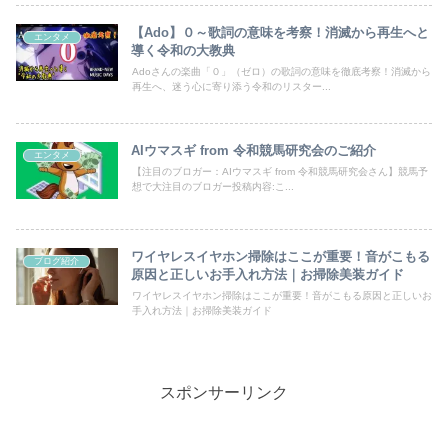
【Ado】０～歌詞の意味を考察！消滅から再生へと
エンタメ
導く令和の大教典
Adoさんの楽曲「０」（ゼロ）の歌詞の意味を徹底考察！消滅から
再生へ、迷う心に寄り添う令和のリスター...
AIウマスギ from 令和競馬研究会のご紹介
エンタメ
【注目のブロガー：AIウマスギ from 令和競馬研究会さん】競馬予
想で大注目のブロガー投稿内容:こ...
ワイヤレスイヤホン掃除はここが重要！音がこもる
ブログ紹介
原因と正しいお手入れ方法｜お掃除美装ガイド
ワイヤレスイヤホン掃除はここが重要！音がこもる原因と正しいお
手入れ方法｜お掃除美装ガイド
スポンサーリンク