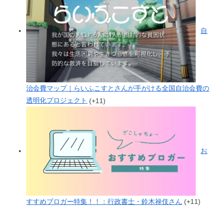
自
治会費マップ｜らいふこすとさんが手がける全国自治会費の
透明化プロジェクト
+11
お
すすめブロガー特集！！：行政書士・鈴木禄伎さん
+11