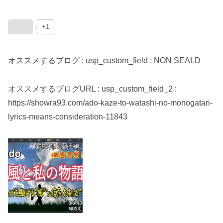
+1
オススメするブログ : usp_custom_field : NON SEALD
オススメするブログURL : usp_custom_field_2 :
https://showra93.com/ado-kaze-to-watashi-no-monogatari-
lyrics-means-consideration-11843