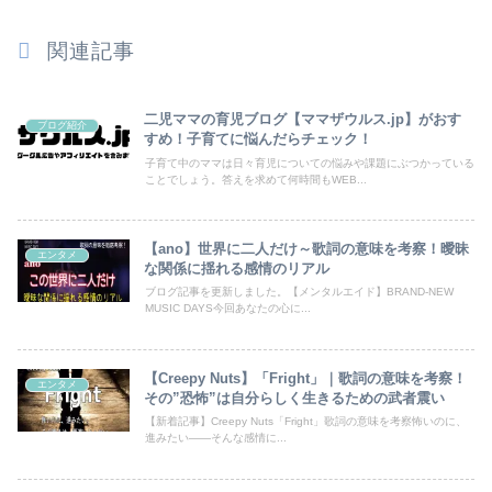
関連記事
二児ママの育児ブログ【ママザウルス.jp】がおす
ブログ紹介
すめ！子育てに悩んだらチェック！
子育て中のママは日々育児についての悩みや課題にぶつかっている
ことでしょう。答えを求めて何時間もWEB...
【ano】世界に二人だけ～歌詞の意味を考察！曖昧
エンタメ
な関係に揺れる感情のリアル
ブログ記事を更新しました。【メンタルエイド】BRAND-NEW
MUSIC DAYS今回あなたの心に...
【Creepy Nuts】「Fright」｜歌詞の意味を考察！
エンタメ
その”恐怖”は自分らしく生きるための武者震い
【新着記事】Creepy Nuts「Fright」歌詞の意味を考察怖いのに、
進みたい――そんな感情に...