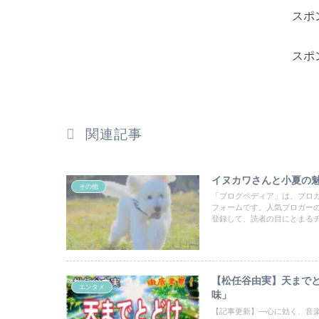
スポ
スポ
関連記事
イヌカワさんと小夏の
その他
「ブログペディア」は、ブロ
フォームです。人気ブロガー
登録して、読者の目にとまる
【松任谷由実】天までと
エンタメ
味」
【記事更新】―心に効く、音楽の処