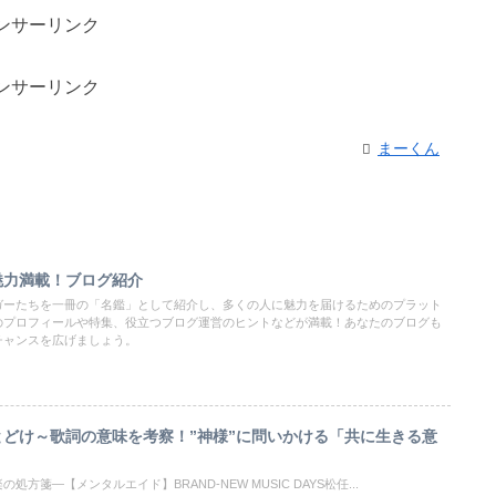
ンサーリンク
ンサーリンク
まーくん
魅力満載！ブログ紹介
ガーたちを一冊の「名鑑」として紹介し、多くの人に魅力を届けるためのプラット
のプロフィールや特集、役立つブログ運営のヒントなどが満載！あなたのブログも
チャンスを広げましょう。
どけ～歌詞の意味を考察！”神様”に問いかける「共に生きる意
方箋―【メンタルエイド】BRAND-NEW MUSIC DAYS松任...