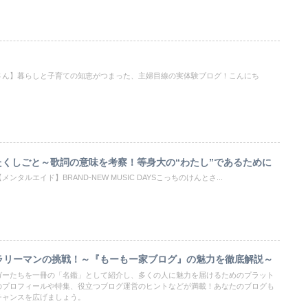
さん】暮らしと子育ての知恵がつまった、主婦目線の実体験ブログ！こんにち
くしごと～歌詞の意味を考察！等身大の“わたし”であるために
タルエイド】BRAND-NEW MUSIC DAYSこっちのけんとさ...
ラリーマンの挑戦！～『もーもー家ブログ』の魅力を徹底解説～
ガーたちを一冊の「名鑑」として紹介し、多くの人に魅力を届けるためのプラット
のプロフィールや特集、役立つブログ運営のヒントなどが満載！あなたのブログも
チャンスを広げましょう。