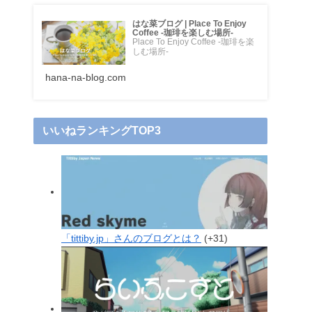
はな菜ブログ | Place To Enjoy
Coffee -珈琲を楽しむ場所-
Place To Enjoy Coffee -珈琲を楽
しむ場所-
hana-na-blog.com
いいねランキングTOP3
「tittiby.jp」さんのブログとは？
+31