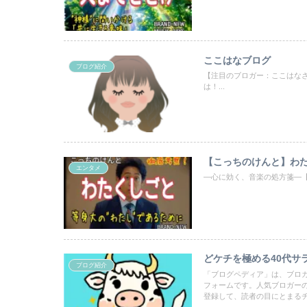
ここはなブログ
ブログ紹介
【注目のブロガー：ここはな
は！...
【こっちのけんと】わた
エンタメ
―心に効く、音楽の処方箋―【メン
どケチを極める40代サ
ブログ紹介
「ブログペディア」は、ブロ
フォームです。人気ブロガー
登録して、読者の目にとまる