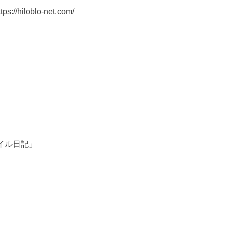
//hiloblo-net.com/
イル日記」