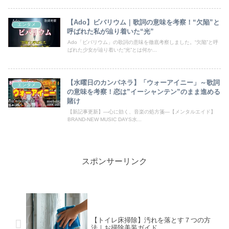
【Ado】ビバリウム｜歌詞の意味を考察！“欠陥”と
エンタメ
呼ばれた私が辿り着いた“光”
Ado「ビバリウム」の歌詞の意味を徹底考察しました。“欠陥”と呼
ばれた少女が辿り着いた“光”とは何か...
【水曜日のカンパネラ】「ウォーアイニー」～歌詞
エンタメ
の意味を考察！恋は”イーシャンテン”のまま進める
賭け
【新記事更新】―心に効く、音楽の処方箋―【メンタルエイド】
BRAND-NEW MUSIC DAYS水...
スポンサーリンク
【トイレ床掃除】汚れを落とす７つの方
法｜お掃除美装ガイド