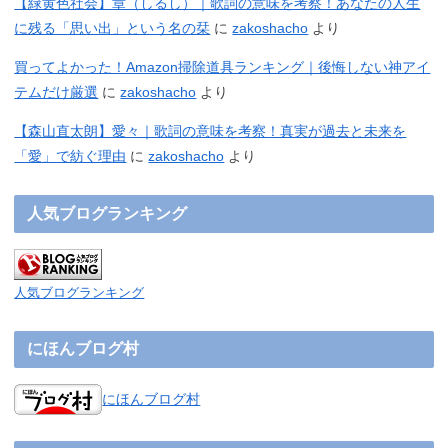
【緑黄色社会】章（しるし）｜歌詞の意味を考察！あなたの人生
に残る「思い出」という名の栞
に
zakoshacho
より
買ってよかった！Amazon掃除道具ランキング｜後悔しない神アイ
テムだけ厳選
に
zakoshacho
より
【森山直太朗】愛々｜歌詞の意味を考察！真実が過去と未来を
「愛」で紡ぐ理由
に
zakoshacho
より
人気ブログランキング
人気ブログランキング
にほんブログ村
にほんブログ村