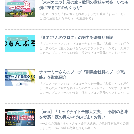
【木村カエラ】君の傘～歌詞の意味を考察！いつも
エンタメ
側に在る”君のぬくもり”
木村カエラさん「君の傘」を考察しました✨ 映画『すみっコぐら
し 空の王国とふたりのコ』の主題歌です。...
「むむちんのブログ」の魅力を深掘り解説！
ビジネス・副業
「ブログペディア」は、ブロガーたちを一冊の「名鑑」として紹介
し、多くの人に魅力を届けるためのプラットフォームです。人気ブ
ロガーのプロフィールや特集、役立つブログ運営のヒントなどが満
載！あなたのブログも登録して、読者の目にとまるチャンスを広げ
ましょう。
チャーミーさんのブログ『副業会社員のブログ戦
ブログ紹介
略』を徹底紹介
「ブログペディア」は、ブロガーたちを一冊の「名鑑」として紹介
し、多くの人に魅力を届けるためのプラットフォームです。人気ブ
ロガーのプロフィールや特集、役立つブログ運営のヒントなどが満
載！あなたのブログも登録して、読者の目にとまるチャンスを広げ
ましょう。
【ano】「ミッドナイト全部大丈夫」～歌詞の意味
エンタメ
を考察！夜の真ん中で心に呟くお呪い
anoさんの楽曲「ミッドナイト全部大丈夫」の歌詞考察記事を公開
しました。夜の孤独や葛藤を抱える心に寄...