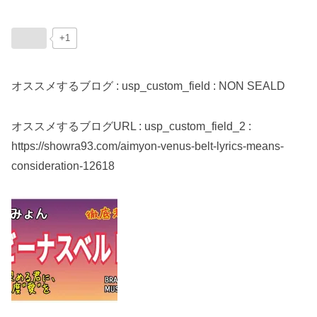
+1
オススメするブログ : usp_custom_field : NON SEALD
オススメするブログURL : usp_custom_field_2 :
https://showra93.com/aimyon-venus-belt-lyrics-means-
consideration-12618