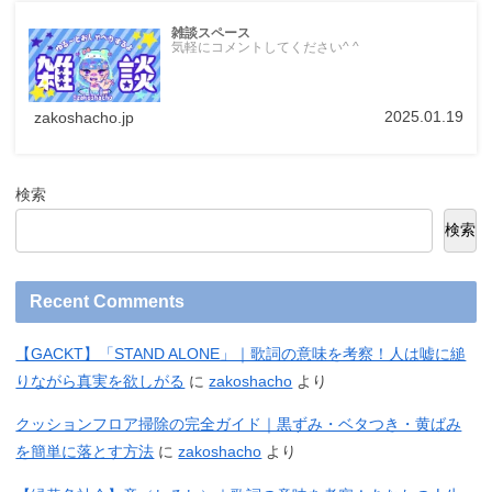
雑談スペース
気軽にコメントしてください^ ^
2025.01.19
zakoshacho.jp
検索
検索
Recent Comments
【GACKT】「STAND ALONE」｜歌詞の意味を考察！人は嘘に縋
りながら真実を欲しがる
に
zakoshacho
より
クッションフロア掃除の完全ガイド｜黒ずみ・ベタつき・黄ばみ
を簡単に落とす方法
に
zakoshacho
より