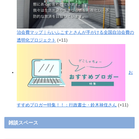
治会費マップ｜らいふこすとさんが手がける全国自治会費の
透明化プロジェクト
+11
お
すすめブロガー特集！！：行政書士・鈴木禄伎さん
+11
雑談スペース