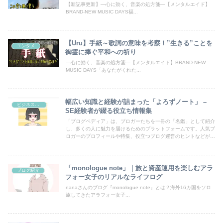
【新記事更新】―心に効く、音楽の処方箋―【メンタルエイド】
BRAND-NEW MUSIC DAYS福...
【Uru】手紙～歌詞の意味を考察！”生きる”ことを
エンタメ
御霊に捧ぐ平和への祈り
―心に効く、音楽の処方箋―【メンタルエイド】BRAND-NEW
MUSIC DAYS「あなたがくれた...
幅広い知識と経験が詰まった「よろずノート」 –
ビジネス・副業
SE経験者が綴る役立ち情報集
「ブログペディア」は、ブロガーたちを一冊の「名鑑」として紹介
し、多くの人に魅力を届けるためのプラットフォームです。人気ブ
ロガーのプロフィールや特集、役立つブログ運営のヒントなどが満
載！あなたのブログも登録して、読者の目にとまるチャンスを広げ
ましょう。
「monologue note」｜旅と資産運用を楽しむアラ
ブログ紹介
フォー女子のリアルなライフログ
nanaさんのブログ『monologue note』とは？海外16カ国をソロ
旅してきたアラフォー女子...