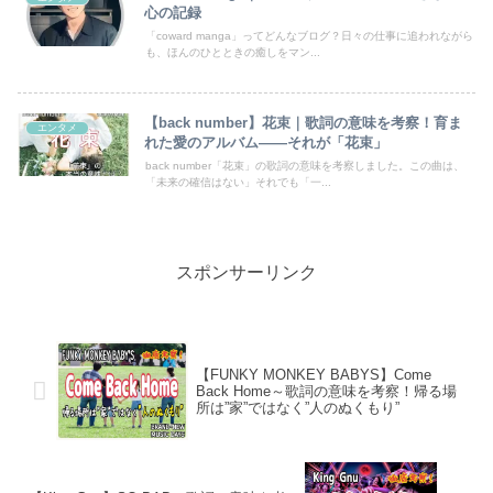
心の記録
「coward manga」ってどんなブログ？日々の仕事に追われながら
も、ほんのひとときの癒しをマン...
【back number】花束｜歌詞の意味を考察！育ま
エンタメ
れた愛のアルバム――それが「花束」
back number「花束」の歌詞の意味を考察しました。この曲は、
「未来の確信はない」それでも「一...
スポンサーリンク
【FUNKY MONKEY BABYS】Come
Back Home～歌詞の意味を考察！帰る場
所は”家”ではなく”人のぬくもり”