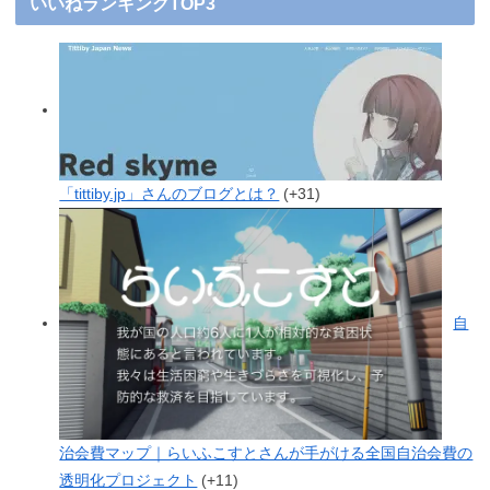
いいねランキングTOP3
「tittiby.jp」さんのブログとは？
+31
自
治会費マップ｜らいふこすとさんが手がける全国自治会費の
透明化プロジェクト
+11