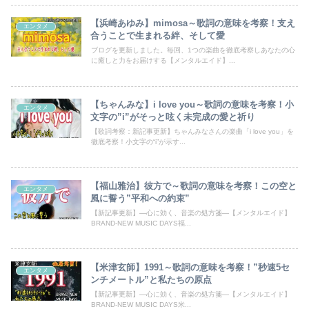
【浜崎あゆみ】mimosa～歌詞の意味を考察！支え
エンタメ
合うことで生まれる絆、そして愛
ブログを更新しました。毎回、1つの楽曲を徹底考察しあなたの心
に癒しと力をお届けする【メンタルエイド】...
【ちゃんみな】i love you～歌詞の意味を考察！小
エンタメ
文字の”i”がそっと呟く未完成の愛と祈り
【歌詞考察：新記事更新】ちゃんみなさんの楽曲「i love you」を
徹底考察！小文字の“i”が示す...
【福山雅治】彼方で～歌詞の意味を考察！この空と
エンタメ
風に誓う”平和への約束”
【新記事更新】―心に効く、音楽の処方箋―【メンタルエイド】
BRAND-NEW MUSIC DAYS福...
【米津玄師】1991～歌詞の意味を考察！”秒速5セ
エンタメ
ンチメートル”と私たちの原点
【新記事更新】―心に効く、音楽の処方箋―【メンタルエイド】
BRAND-NEW MUSIC DAYS米...