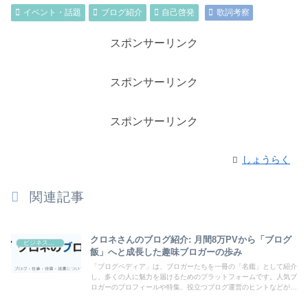
イベント・話題
ブログ紹介
自己啓発
歌詞考察
スポンサーリンク
スポンサーリンク
スポンサーリンク
しょうらく
関連記事
クロネさんのブログ紹介: 月間8万PVから「ブログ
ビジネス・副業
飯」へと成長した趣味ブロガーの歩み
「ブログペディア」は、ブロガーたちを一冊の「名鑑」として紹介
し、多くの人に魅力を届けるためのプラットフォームです。人気ブ
ロガーのプロフィールや特集、役立つブログ運営のヒントなどが満
載！あなたのブログも登録して、読者の目にとまるチャンスを広げ
ましょう。