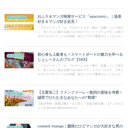
おふろ＆マンガ検索サービス「spacomic」｜温泉
イベント・話題
好き＆マンガ好き必見！
「ブログペディア」は、ブロガーたちを一冊の「名鑑」として紹介
し、多くの人に魅力を届けるためのプラットフォームです。人気ブ
ロガーのプロフィールや特集、役立つブログ運営のヒントなどが満
載！あなたのブログも登録して、読者の目にとまるチャンスを広げ
ましょう。
初心者も上級者も！スケートボードの魅力を学べる
エンタメ
じぇしーさんのブログ【SK8】
「ブログペディア」は、ブロガーたちを一冊の「名鑑」として紹介
し、多くの人に魅力を届けるためのプラットフォームです。人気ブ
ロガーのプロフィールや特集、役立つブログ運営のヒントなどが満
載！あなたのブログも登録して、読者の目にとまるチャンスを広げ
ましょう。
【玉置浩二】ファンファーレ～歌詞の意味を考察！
エンタメ
誠実でひたむきなあなたへの“勲章”
【歌詞考察：新着記事】―心に効く、音楽の処方箋―【メンタルエ
イド】BRAND-NEW MUSIC D...
coward manga｜臆病だけどマンガが大好きな男の
エンタメ