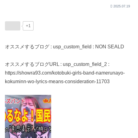
2025.07.19
+1
オススメするブログ : usp_custom_field : NON SEALD
オススメするブログURL : usp_custom_field_2 :
https://showra93.com/kotobuki-girls-band-namerunayo-
kokuminn-wo-lyrics-means-consideration-11703