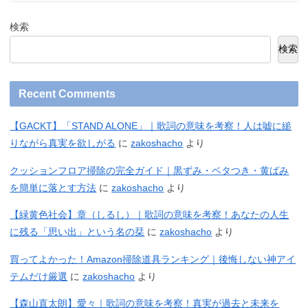
検索
検索
Recent Comments
【GACKT】「STAND ALONE」｜歌詞の意味を考察！人は嘘に縋
りながら真実を欲しがる
に
zakoshacho
より
クッションフロア掃除の完全ガイド｜黒ずみ・ベタつき・黄ばみ
を簡単に落とす方法
に
zakoshacho
より
【緑黄色社会】章（しるし）｜歌詞の意味を考察！あなたの人生
に残る「思い出」という名の栞
に
zakoshacho
より
買ってよかった！Amazon掃除道具ランキング｜後悔しない神アイ
テムだけ厳選
に
zakoshacho
より
【森山直太朗】愛々｜歌詞の意味を考察！真実が過去と未来を