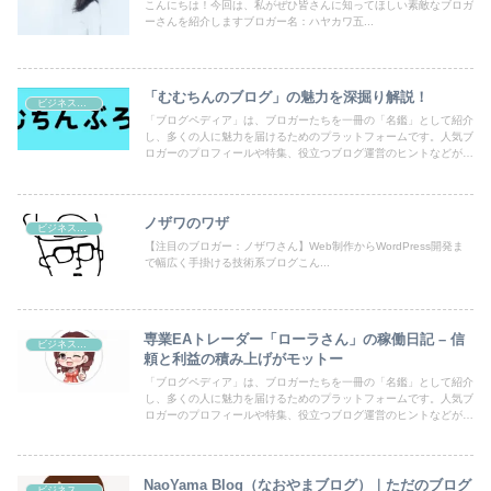
こんにちは！今回は、私がぜひ皆さんに知ってほしい素敵なブロガ
ーさんを紹介しますブロガー名：ハヤカワ五...
「むむちんのブログ」の魅力を深掘り解説！
ビジネス・副業
「ブログペディア」は、ブロガーたちを一冊の「名鑑」として紹介
し、多くの人に魅力を届けるためのプラットフォームです。人気ブ
ロガーのプロフィールや特集、役立つブログ運営のヒントなどが満
載！あなたのブログも登録して、読者の目にとまるチャンスを広げ
ましょう。
ノザワのワザ
ビジネス・副業
【注目のブロガー：ノザワさん】Web制作からWordPress開発ま
で幅広く手掛ける技術系ブログこん...
専業EAトレーダー「ローラさん」の稼働日記 – 信
ビジネス・副業
頼と利益の積み上げがモットー
「ブログペディア」は、ブロガーたちを一冊の「名鑑」として紹介
し、多くの人に魅力を届けるためのプラットフォームです。人気ブ
ロガーのプロフィールや特集、役立つブログ運営のヒントなどが満
載！あなたのブログも登録して、読者の目にとまるチャンスを広げ
ましょう。
NaoYama Blog（なおやまブログ）｜ただのブログ
ビジネス・副業