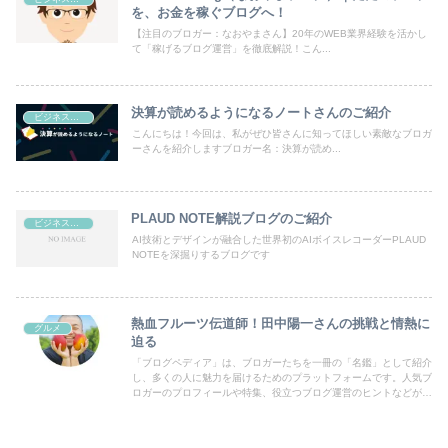
を、お金を稼ぐブログへ！
【注目のブロガー：なおやまさん】20年のWEB業界経験を活かし
て「稼げるブログ運営」を徹底解説！こん...
決算が読めるようになるノートさんのご紹介
ビジネス・副業
こんにちは！今回は、私がぜひ皆さんに知ってほしい素敵なブロガ
ーさんを紹介しますブロガー名：決算が読め...
PLAUD NOTE解説ブログのご紹介
ビジネス・副業
AI技術とデザインが融合した世界初のAIボイスレコーダーPLAUD
NOTEを深掘りするブログです
熱血フルーツ伝道師！田中陽一さんの挑戦と情熱に
グルメ
迫る
「ブログペディア」は、ブロガーたちを一冊の「名鑑」として紹介
し、多くの人に魅力を届けるためのプラットフォームです。人気ブ
ロガーのプロフィールや特集、役立つブログ運営のヒントなどが満
載！あなたのブログも登録して、読者の目にとまるチャンスを広げ
ましょう。