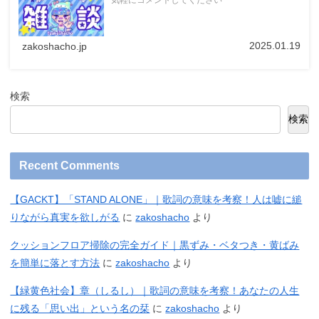
気軽にコメントしてください^ ^
2025.01.19
zakoshacho.jp
検索
検索
Recent Comments
【GACKT】「STAND ALONE」｜歌詞の意味を考察！人は嘘に縋
りながら真実を欲しがる
に
zakoshacho
より
クッションフロア掃除の完全ガイド｜黒ずみ・ベタつき・黄ばみ
を簡単に落とす方法
に
zakoshacho
より
【緑黄色社会】章（しるし）｜歌詞の意味を考察！あなたの人生
に残る「思い出」という名の栞
に
zakoshacho
より