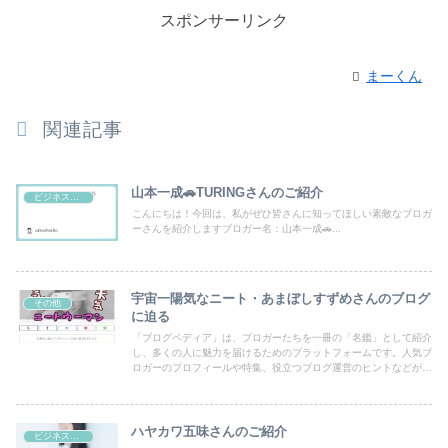
スポンサーリンク
まーくん
関連記事
山本一成🚗TURINGさんのご紹介
ビジネス・副業
こんにちは！今回は、私がぜひ皆さんに知ってほしい素敵なブロガ
ーさんを紹介しますブロガー名：山本一成🚗...
宇宙一陽気なニート・あまぼしすずめさんのブログ
その他
に迫る
「ブログペディア」は、ブロガーたちを一冊の「名鑑」として紹介
し、多くの人に魅力を届けるためのプラットフォームです。人気ブ
ロガーのプロフィールや特集、役立つブログ運営のヒントなどが満
載！あなたのブログも登録して、読者の目にとまるチャンスを広げ
ましょう。
ハヤカワ五味さんのご紹介
ビジネス・副業