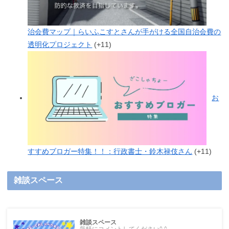
治会費マップ｜らいふこすとさんが手がける全国自治会費の
透明化プロジェクト
+11
お
すすめブロガー特集！！：行政書士・鈴木禄伎さん
+11
雑談スペース
雑談スペース