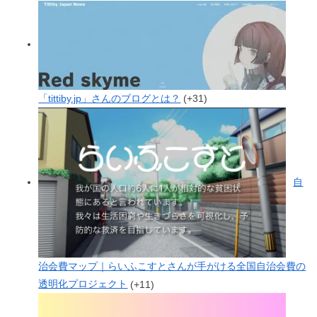
「tittiby.jp」さんのブログとは？
+31
自
治会費マップ｜らいふこすとさんが手がける全国自治会費の
透明化プロジェクト
+11