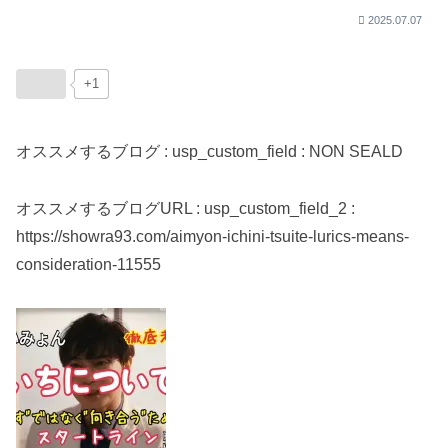
2025.07.07
+1
オススメするブログ : usp_custom_field : NON SEALD
オススメするブログURL : usp_custom_field_2 :
https://showra93.com/aimyon-ichini-tsuite-lurics-means-
consideration-11555