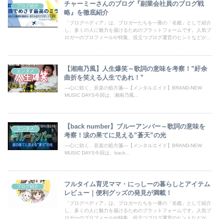
チャーミーさんのブログ『副業会社員のブログ戦
ブログ紹介
略』を徹底紹介
「ブログペディア」は、ブロガーたちを一冊の「名鑑」として紹介
し、多くの人に魅力を届けるためのプラットフォームです。人気ブ
ロガーのプロフィールや特集、役立つブログ運営のヒントなどが満
載！あなたのブログも登録して、読者の目にとまるチャンスを広げ
ましょう。
【湘南乃風】人生爆笑～歌詞の意味を考察！”紆余
エンタメ
曲折を笑える人生であれ！”
―心に効く、音楽の処方箋―【メンタルエイド】BRAND-NEW
MUSIC DAYS今回は、湘南乃風...
【back number】ブルーアンバー～歌詞の意味を
エンタメ
考察！涙の果てに見える”蒼天”の光
―心に効く、音楽の処方箋―【メンタルエイド】BRAND-NEW
MUSIC DAYS今回は、back...
フルタイム育児ママ・にっしーの暮らしとアイテム
ブログ紹介
レビュー｜便利グッズの発見が満載！
「ブログペディア」は、ブロガーたちを一冊の「名鑑」として紹介
し、多くの人に魅力を届けるためのプラットフォームです。人気ブ
ロガーのプロフィールや特集、役立つブログ運営のヒントなどが満