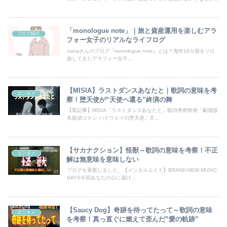
載！あなたのブログも登録して、読者の目にとまるチャンスを広げ
ましょう。
「monologue note」｜旅と資産運用を楽しむアラ
ブログ紹介
フォー女子のリアルなライフログ
nanaさんのブログ『monologue note』とは？海外16カ国をソロ
旅してきたアラフォー女子...
【MISIA】ラストダンスあなたと｜歌詞の意味を考
エンタメ
察！堕天使が“天使へ還る”終演の舞
【新記事】MISIA「ラストダンスあなたと」歌詞考察映画「劇場版
名探偵コナン ハイウェイの堕天使」主...
【サカナクション】怪獣～歌詞の意味を考察！不正
エンタメ
解は無意味を意味しない
ブログを更新しました。【メンタルエイド】BRAND-NEW MUSIC
DAYS今回あなたの心に届け...
【Saucy Dog】奇跡を待ってたって～歌詞の意味
エンタメ
を考察！真っ直ぐに燃えて歪んだ”愛の軌跡”