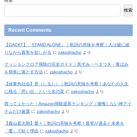
検索
検索
Recent Comments
【GACKT】「STAND ALONE」｜歌詞の意味を考察！人は嘘に縋
りながら真実を欲しがる
に
zakoshacho
より
クッションフロア掃除の完全ガイド｜黒ずみ・ベタつき・黄ばみ
を簡単に落とす方法
に
zakoshacho
より
【緑黄色社会】章（しるし）｜歌詞の意味を考察！あなたの人生
に残る「思い出」という名の栞
に
zakoshacho
より
買ってよかった！Amazon掃除道具ランキング｜後悔しない神アイ
テムだけ厳選
に
zakoshacho
より
【森山直太朗】愛々｜歌詞の意味を考察！真実が過去と未来を
「愛」で紡ぐ理由
に
zakoshacho
より