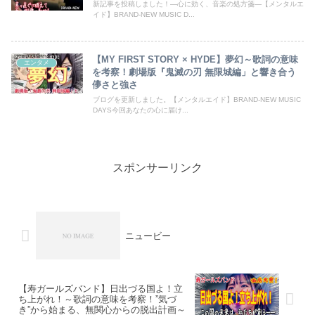
新記事を投稿しました！―心に効く、音楽の処方箋―【メンタルエ
イド】BRAND-NEW MUSIC D...
【MY FIRST STORY × HYDE】夢幻～歌詞の意味
エンタメ
を考察！劇場版『鬼滅の刃 無限城編」と響き合う
儚さと強さ
ブログを更新しました。【メンタルエイド】BRAND-NEW MUSIC
DAYS今回あなたの心に届け...
スポンサーリンク
ニュービー
【寿ガールズバンド】日出づる国よ！立
ち上がれ！～歌詞の意味を考察！”気づ
き”から始まる、無関心からの脱出計画～