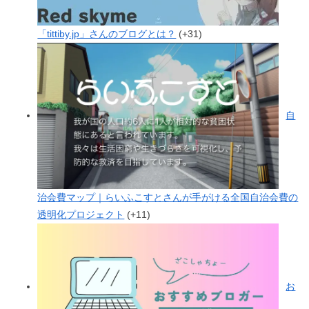
「tittiby.jp」さんのブログとは？
+31
自
治会費マップ｜らいふこすとさんが手がける全国自治会費の
透明化プロジェクト
+11
お