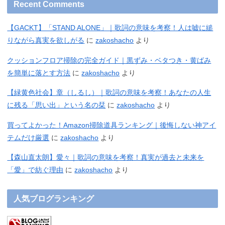
Recent Comments
【GACKT】「STAND ALONE」｜歌詞の意味を考察！人は嘘に縋
りながら真実を欲しがる
に
zakoshacho
より
クッションフロア掃除の完全ガイド｜黒ずみ・ベタつき・黄ばみ
を簡単に落とす方法
に
zakoshacho
より
【緑黄色社会】章（しるし）｜歌詞の意味を考察！あなたの人生
に残る「思い出」という名の栞
に
zakoshacho
より
買ってよかった！Amazon掃除道具ランキング｜後悔しない神アイ
テムだけ厳選
に
zakoshacho
より
【森山直太朗】愛々｜歌詞の意味を考察！真実が過去と未来を
「愛」で紡ぐ理由
に
zakoshacho
より
人気ブログランキング