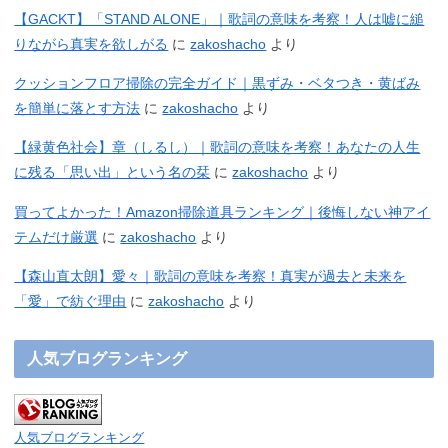
【GACKT】「STAND ALONE」｜歌詞の意味を考察！人は嘘に縋
りながら真実を欲しがる
に
zakoshacho
より
クッションフロア掃除の完全ガイド｜黒ずみ・ベタつき・黄ばみ
を簡単に落とす方法
に
zakoshacho
より
【緑黄色社会】章（しるし）｜歌詞の意味を考察！あなたの人生
に残る「思い出」という名の栞
に
zakoshacho
より
買ってよかった！Amazon掃除道具ランキング｜後悔しない神アイ
テムだけ厳選
に
zakoshacho
より
【森山直太朗】愛々｜歌詞の意味を考察！真実が過去と未来を
「愛」で紡ぐ理由
に
zakoshacho
より
人気ブログランキング
人気ブログランキング