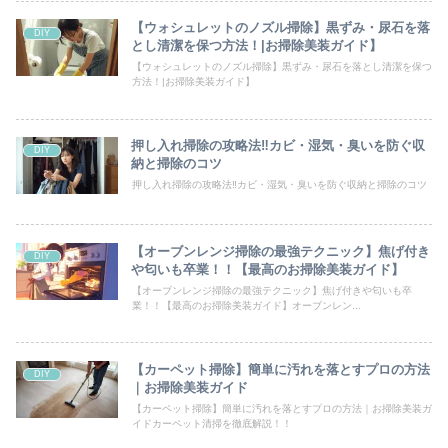
【ウォシュレットのノズル掃除】黒ずみ・尿石を落
DIY
とし清潔を保つ方法！|お掃除美装ガイド】
【ウォシュレットのノズル掃除】黒ずみ・尿石を落とし清潔を保つ
方法！|お掃除美装ガイド】
押し入れ掃除の攻略法‼カビ・湿気・臭いを防ぐ収
DIY
納と掃除のコツ
押し入れ掃除の攻略法‼カビ・湿気・臭いを防ぐ収納と掃除のコツ
【オーブンレンジ掃除の最強テクニック】焦げ付き
DIY
や匂いも卒業！！【最高のお掃除美装ガイド】
【オーブンレンジ掃除の最強テクニック】焦げ付きや匂いも卒
業！！【最高のお掃除美装ガイド】オーブンレン...
【カーペット掃除】簡単に汚れを落とすプロの方法
DIY
｜お掃除美装ガイド
【カーペット掃除】簡単に汚れを落とすプロの方法｜お掃除美装ガ
イドカーペット清掃を徹底解説！！