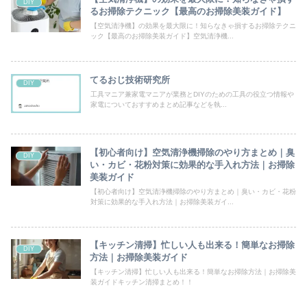
DIY
るお掃除テクニック【最高のお掃除美装ガイド】
【空気清浄機】の効果を最大限に！知らなきゃ損するお掃除テクニ
ック【最高のお掃除美装ガイド】空気清浄機...
てるおじ技術研究所
DIY
工具マニア兼家電マニアが業務とDIYのための工具の役立つ情報や
家電についておすすめまとめ記事などを執...
【初心者向け】空気清浄機掃除のやり方まとめ｜臭
DIY
い・カビ・花粉対策に効果的な手入れ方法｜お掃除
美装ガイド
【初心者向け】空気清浄機掃除のやり方まとめ｜臭い・カビ・花粉
対策に効果的な手入れ方法｜お掃除美装ガイ...
【キッチン清掃】忙しい人も出来る！簡単なお掃除
DIY
方法｜お掃除美装ガイド
【キッチン清掃】忙しい人も出来る！簡単なお掃除方法｜お掃除美
装ガイドキッチン清掃まとめ！！