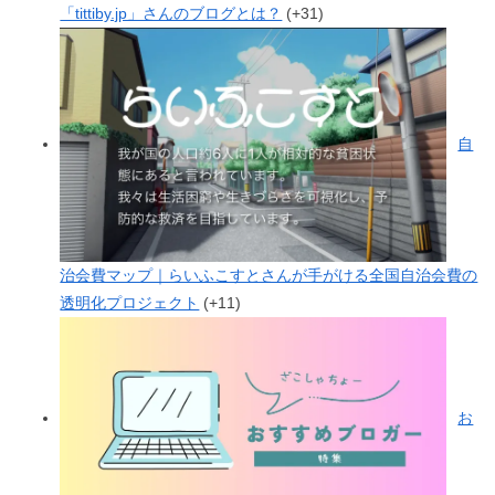
「tittiby.jp」さんのブログとは？
+31
自
治会費マップ｜らいふこすとさんが手がける全国自治会費の
透明化プロジェクト
+11
お