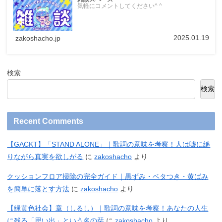
気軽にコメントしてください^ ^
2025.01.19
zakoshacho.jp
検索
検索
Recent Comments
【GACKT】「STAND ALONE」｜歌詞の意味を考察！人は嘘に縋
りながら真実を欲しがる
に
zakoshacho
より
クッションフロア掃除の完全ガイド｜黒ずみ・ベタつき・黄ばみ
を簡単に落とす方法
に
zakoshacho
より
【緑黄色社会】章（しるし）｜歌詞の意味を考察！あなたの人生
に残る「思い出」という名の栞
に
zakoshacho
より