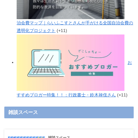
治会費マップ｜らいふこすとさんが手がける全国自治会費の
透明化プロジェクト
+11
お
すすめブロガー特集！！：行政書士・鈴木禄伎さん
+11
雑談スペース
雑談スペース