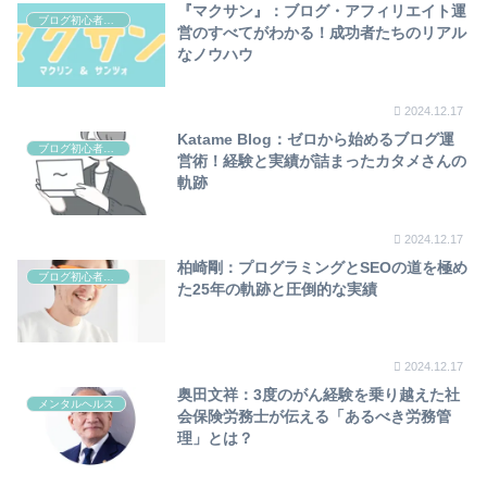
『マクサン』：ブログ・アフィリエイト運
ブログ初心者向け
営のすべてがわかる！成功者たちのリアル
なノウハウ
2024.12.17
Katame Blog：ゼロから始めるブログ運
ブログ初心者向け
営術！経験と実績が詰まったカタメさんの
軌跡
2024.12.17
柏崎剛：プログラミングとSEOの道を極め
ブログ初心者向け
た25年の軌跡と圧倒的な実績
2024.12.17
奥田文祥：3度のがん経験を乗り越えた社
メンタルヘルス
会保険労務士が伝える「あるべき労務管
理」とは？