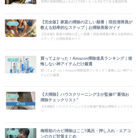
玄関の花粉掃除はこれだけでOK！たった5分でできる最強対策
【完全版】家庭の掃除の正しい順番｜現役清掃員が
DIY
教える効率的なステップ｜お掃除美装ガイド
【完全版】家庭の掃除の正しい順番｜現役清掃員が教える効率的な
ステップ｜お掃除美装ガイド
買ってよかった！Amazon掃除道具ランキング｜後
DIY
悔しない神アイテムだけ厳選
買ってよかった！Amazon掃除道具ランキング｜後悔しない神アイ
テムだけ厳選
【大掃除】ハウスクリーニング士が監修‼”最強お
DIY
掃除チェックリスト”
【大掃除】ハウスクリーニング士が監修‼”最強お掃除チェックリス
ト”
梅雨前のカビ掃除はここ‼風呂・押し入れ・エアコ
DIY
ンのカビ対策まとめ