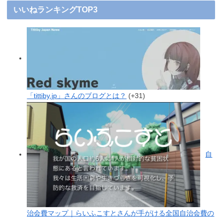
いいねランキングTOP3
「tittiby.jp」さんのブログとは？
+31
自
治会費マップ｜らいふこすとさんが手がける全国自治会費の