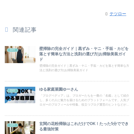
テツロー
関連記事
壁掃除の完全ガイド｜黒ずみ・ヤニ・手垢・カビを
DIY
落とす簡単な方法と洗剤の選び方|お掃除美装ガイ
ド
壁掃除の完全ガイド｜黒ずみ・ヤニ・手垢・カビを落とす簡単な方
法と洗剤の選び方|お掃除美装ガイド
ゆる家庭菜園ゆーさん
DIY
「ブログペディア」は、ブロガーたちを一冊の「名鑑」として紹介
し、多くの人に魅力を届けるためのプラットフォームです。人気ブ
ロガーのプロフィールや特集、役立つブログ運営のヒントなどが満
載！あなたのブログも登録して、読者の目にとまるチャンスを広げ
ましょう。
玄関の花粉掃除はこれだけでOK！たった5分ででき
DIY
る最強対策