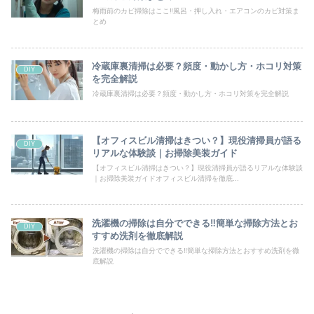
梅雨前のカビ掃除はここ‼風呂・押し入れ・エアコンのカビ対策ま
とめ
冷蔵庫裏清掃は必要？頻度・動かし方・ホコリ対策
DIY
を完全解説
冷蔵庫裏清掃は必要？頻度・動かし方・ホコリ対策を完全解説
【オフィスビル清掃はきつい？】現役清掃員が語る
DIY
リアルな体験談｜お掃除美装ガイド
【オフィスビル清掃はきつい？】現役清掃員が語るリアルな体験談
｜お掃除美装ガイドオフィスビル清掃を徹底...
洗濯機の掃除は自分でできる‼簡単な掃除方法とお
DIY
すすめ洗剤を徹底解説
洗濯機の掃除は自分でできる‼簡単な掃除方法とおすすめ洗剤を徹
底解説