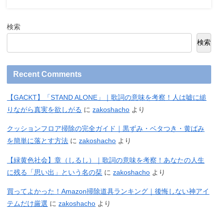
検索
検索
Recent Comments
【GACKT】「STAND ALONE」｜歌詞の意味を考察！人は嘘に縋
りながら真実を欲しがる
に
zakoshacho
より
クッションフロア掃除の完全ガイド｜黒ずみ・ベタつき・黄ばみ
を簡単に落とす方法
に
zakoshacho
より
【緑黄色社会】章（しるし）｜歌詞の意味を考察！あなたの人生
に残る「思い出」という名の栞
に
zakoshacho
より
買ってよかった！Amazon掃除道具ランキング｜後悔しない神アイ
テムだけ厳選
に
zakoshacho
より