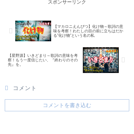
スポンサーリンク
【マカロニえんぴつ】化け物～歌詞の意
味を考察！わたしの目の前に立ちはだか
る”化け物”という名の私
【星野源】いきどまり～歌詞の意味を考
察！もう一度信じたい、『終わりのその
先』を。
コメント
コメントを書き込む