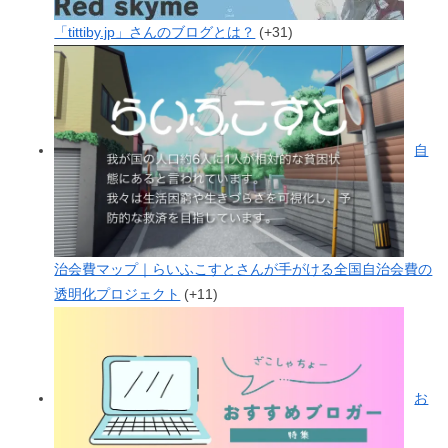
「tittiby.jp」さんのブログとは？
+31
自
治会費マップ｜らいふこすとさんが手がける全国自治会費の
透明化プロジェクト
+11
お