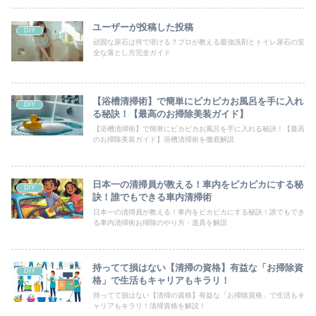
ユーザーが投稿した投稿
DIY
頑固な尿石は何で溶ける？プロが教える最強洗剤とトイレ尿石の安
全な落とし方完全ガイド
【浴槽清掃術】で簡単にピカピカお風呂を手に入れ
DIY
る秘訣！【最高のお掃除美装ガイド】
【浴槽清掃術】で簡単にピカピカお風呂を手に入れる秘訣！【最高
のお掃除美装ガイド】浴槽清掃術を徹底解説
日本一の清掃員が教える！車内をピカピカにする秘
DIY
訣！誰でもできる車内清掃術
日本一の清掃員が教える！車内をピカピカにする秘訣！誰でもでき
る車内清掃術お掃除のやり方・道具を解説
持ってて損はない【清掃の資格】有益な「お掃除資
DIY
格」で生活もキャリアもキラリ！
持ってて損はない【清掃の資格】有益な「お掃除資格」で生活もキ
ャリアもキラリ！清掃資格を解説！