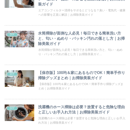
装ガイド
エアコンフィルター清掃をサボるとどうなる？臭い・電気代・健康
への影響を正直に解説｜お掃除美装ガイド
水筒掃除が面倒な人必見！毎日できる簡単洗い方
DIY
と、匂い・ぬめり・バッキン汚れの落とし方｜お掃
除美装ガイド
水筒掃除が面倒な人必見！毎日できる簡単洗い方と、匂い・ぬめ
り・バッキン汚れの落とし方｜お掃除美装ガイ...
【保存版】100均＆家にあるものでOK！簡単手作り
DIY
掃除グッズまとめ｜お掃除美装ガイド
【保存版】100均＆家にあるものでOK！簡単手作り掃除グッズま
とめ｜お掃除美装ガイド
洗濯機のホース掃除は必要？放置すると危険な理由
DIY
と正しいお手入れ方法｜お掃除美装ガイド
洗濯機のホース掃除は必要？放置すると危険な理由と正しいお手入
れ方法｜お掃除美装ガイド