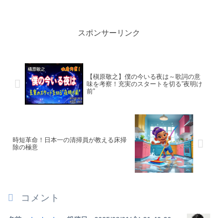
スポンサーリンク
【槇原敬之】僕の今いる夜は～歌詞の意
味を考察！充実のスタートを切る”夜明け
前”
時短革命！日本一の清掃員が教える床掃
除の極意
コメント