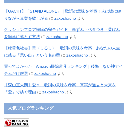
【GACKT】「STAND ALONE」｜歌詞の意味を考察！人は嘘に縋
りながら真実を欲しがる
に
zakoshacho
より
クッションフロア掃除の完全ガイド｜黒ずみ・ベタつき・黄ばみ
を簡単に落とす方法
に
zakoshacho
より
【緑黄色社会】章（しるし）｜歌詞の意味を考察！あなたの人生
に残る「思い出」という名の栞
に
zakoshacho
より
買ってよかった！Amazon掃除道具ランキング｜後悔しない神アイ
テムだけ厳選
に
zakoshacho
より
【森山直太朗】愛々｜歌詞の意味を考察！真実が過去と未来を
「愛」で紡ぐ理由
に
zakoshacho
より
人気ブログランキング