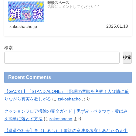
雑談スペース
気軽にコメントしてください^ ^
2025.01.19
zakoshacho.jp
検索
検索
Recent Comments
【GACKT】「STAND ALONE」｜歌詞の意味を考察！人は嘘に縋
りながら真実を欲しがる
に
zakoshacho
より
クッションフロア掃除の完全ガイド｜黒ずみ・ベタつき・黄ばみ
を簡単に落とす方法
に
zakoshacho
より
【緑黄色社会】章（しるし）｜歌詞の意味を考察！あなたの人生