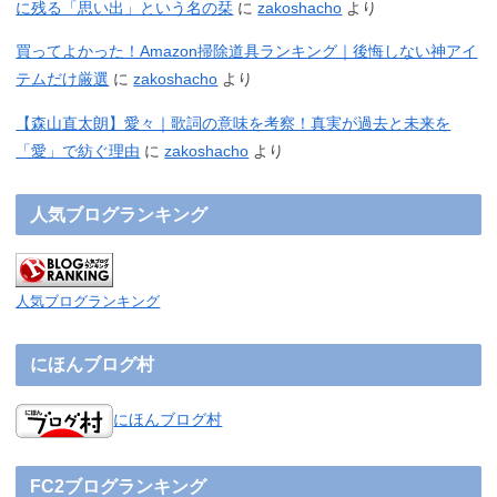
に残る「思い出」という名の栞
に
zakoshacho
より
買ってよかった！Amazon掃除道具ランキング｜後悔しない神アイ
テムだけ厳選
に
zakoshacho
より
【森山直太朗】愛々｜歌詞の意味を考察！真実が過去と未来を
「愛」で紡ぐ理由
に
zakoshacho
より
人気ブログランキング
人気ブログランキング
にほんブログ村
にほんブログ村
FC2ブログランキング