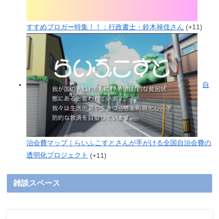
すすめブロガー特集！！：行政書士・鈴木禄伎さん
+11
自
治会費マップ｜らいふこすとさんが手がける全国自治会費の
透明化プロジェクト
+11
雑談スペース