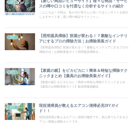
【新しい商品レビューサイト】様々な商品・サービ
DIY
スの噂や口コミを忖度なく分析するサイトの紹介
こんにちは！今回は、私がぜひ皆さんに知ってほしいサイトを紹介
しますサイト名：悪い噂の検証サイトジャン...
【照明器具掃除】部屋が変わる！？素敵なインテリ
DIY
アにするプロの掃除方法｜お掃除美装ガイド
【照明器具掃除】部屋が変わる！？素敵なインテリアにするプロの
掃除方法｜お掃除美装ガイド照明器具掃除を...
【家庭の鏡】をピカピカに！簡単＆時短な掃除テク
DIY
ニックまとめ【最高のお掃除美装ガイド】
【家庭の鏡】をピカピカに！簡単＆時短な掃除テクニックまとめ
【最高のお掃除美装ガイド】鏡清掃徹底解説
現役清掃員が教えるエアコン清掃必見DIYガイ
DIY
ド！！
現役清掃員が教えるエアコン清掃の極意です。初心者でもできるエ
アコン簡易お掃除ガイドです。