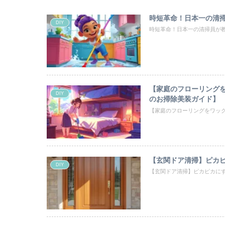
時短革命！日本一の清
DIY
時短革命！日本一の清掃員が
【家庭のフローリングを
DIY
のお掃除美装ガイド】
【家庭のフローリングをワック
【玄関ドア清掃】ピカ
DIY
【玄関ドア清掃】ピカピカに