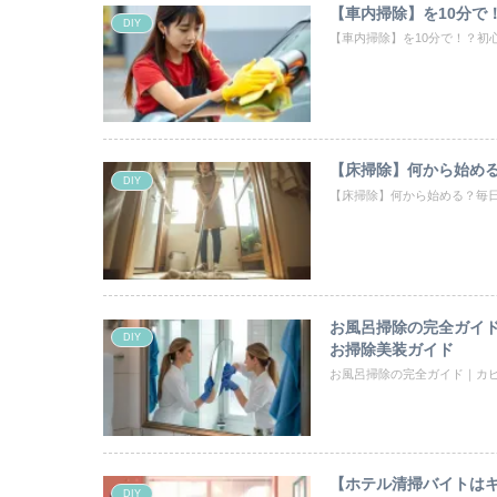
【車内掃除】を10分で
DIY
【車内掃除】を10分で！？初
【床掃除】何から始め
DIY
【床掃除】何から始める？毎
お風呂掃除の完全ガイ
DIY
お掃除美装ガイド
お風呂掃除の完全ガイド｜カ
【ホテル清掃バイトは
DIY