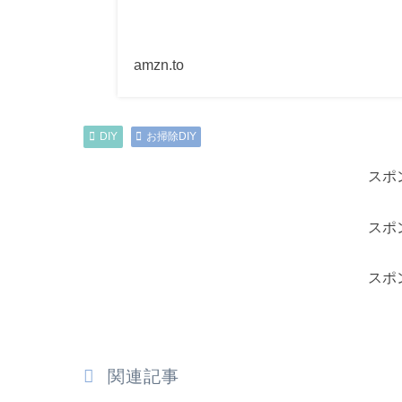
amzn.to
DIY
お掃除DIY
スポ
スポ
スポ
関連記事