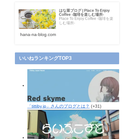
はな菜ブログ | Place To Enjoy
Coffee -珈琲を楽しむ場所-
Place To Enjoy Coffee -珈琲を楽
しむ場所-
hana-na-blog.com
いいねランキングTOP3
「tittiby.jp」さんのブログとは？
+31