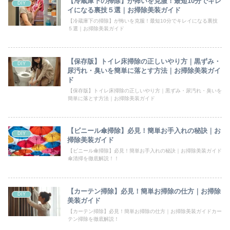
【冷蔵庫下の掃除】が怖いを克服！最短10分でキレ
DIY
イになる裏技５選｜お掃除美装ガイド
【冷蔵庫下の掃除】が怖いを克服！最短10分でキレイになる裏技
５選｜お掃除美装ガイド
【保存版】トイレ床掃除の正しいやり方｜黒ずみ・
DIY
尿汚れ・臭いを簡単に落とす方法｜お掃除美装ガイ
ド
【保存版】トイレ床掃除の正しいやり方｜黒ずみ・尿汚れ・臭いを
簡単に落とす方法｜お掃除美装ガイド
【ビニール傘掃除】必見！簡単お手入れの秘訣｜お
DIY
掃除美装ガイド
【ビニール傘掃除】必見！簡単お手入れの秘訣｜お掃除美装ガイド
傘清掃を徹底解説！！
【カーテン掃除】必見！簡単お掃除の仕方｜お掃除
DIY
美装ガイド
【カーテン掃除】必見！簡単お掃除の仕方｜お掃除美装ガイドカー
テン掃除を徹底解説！