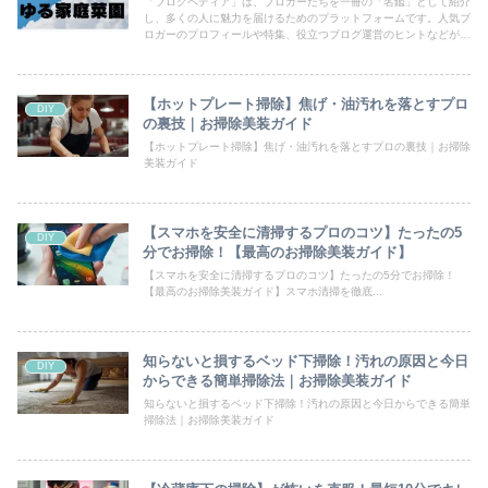
「ブログペディア」は、ブロガーたちを一冊の「名鑑」として紹介
し、多くの人に魅力を届けるためのプラットフォームです。人気ブ
ロガーのプロフィールや特集、役立つブログ運営のヒントなどが満
載！あなたのブログも登録して、読者の目にとまるチャンスを広げ
ましょう。
【ホットプレート掃除】焦げ・油汚れを落とすプロ
DIY
の裏技｜お掃除美装ガイド
【ホットプレート掃除】焦げ・油汚れを落とすプロの裏技｜お掃除
美装ガイド
【スマホを安全に清掃するプロのコツ】たったの5
DIY
分でお掃除！【最高のお掃除美装ガイド】
【スマホを安全に清掃するプロのコツ】たったの5分でお掃除！
【最高のお掃除美装ガイド】スマホ清掃を徹底...
知らないと損するベッド下掃除！汚れの原因と今日
DIY
からできる簡単掃除法｜お掃除美装ガイド
知らないと損するベッド下掃除！汚れの原因と今日からできる簡単
掃除法｜お掃除美装ガイド