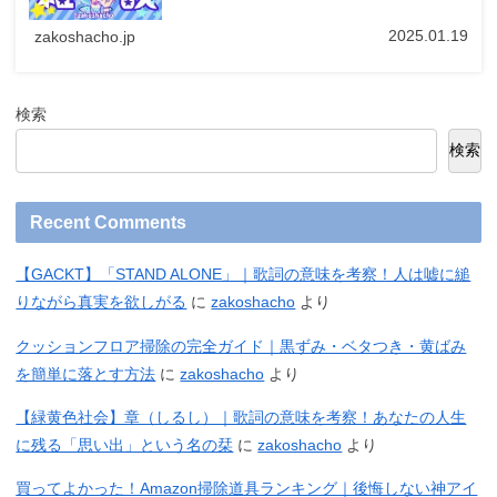
2025.01.19
zakoshacho.jp
検索
検索
Recent Comments
【GACKT】「STAND ALONE」｜歌詞の意味を考察！人は嘘に縋
りながら真実を欲しがる
に
zakoshacho
より
クッションフロア掃除の完全ガイド｜黒ずみ・ベタつき・黄ばみ
を簡単に落とす方法
に
zakoshacho
より
【緑黄色社会】章（しるし）｜歌詞の意味を考察！あなたの人生
に残る「思い出」という名の栞
に
zakoshacho
より
買ってよかった！Amazon掃除道具ランキング｜後悔しない神アイ