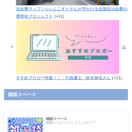
治会費マップ｜らいふこすとさんが手がける全国自治会費の
透明化プロジェクト
+11
お
すすめブロガー特集！！：行政書士・鈴木禄伎さん
+11
雑談スペース
雑談スペース
気軽にコメントしてください^ ^