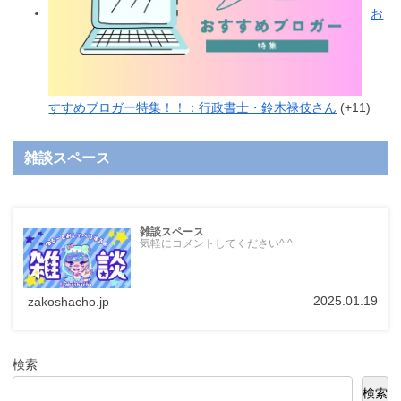
お
すすめブロガー特集！！：行政書士・鈴木禄伎さん
+11
雑談スペース
雑談スペース
気軽にコメントしてください^ ^
2025.01.19
zakoshacho.jp
検索
検索