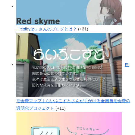
「tittiby.jp」さんのブログとは？
+31
自
治会費マップ｜らいふこすとさんが手がける全国自治会費の
透明化プロジェクト
+11