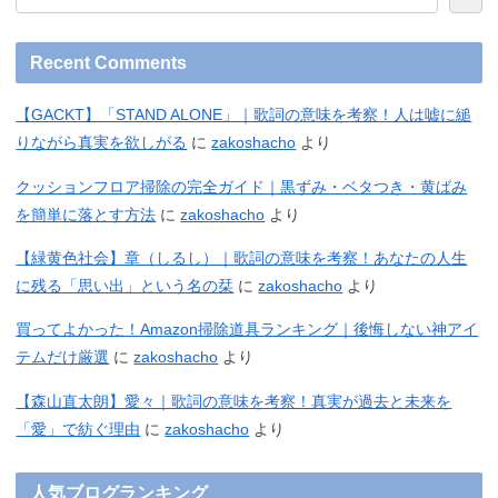
Recent Comments
【GACKT】「STAND ALONE」｜歌詞の意味を考察！人は嘘に縋
りながら真実を欲しがる
に
zakoshacho
より
クッションフロア掃除の完全ガイド｜黒ずみ・ベタつき・黄ばみ
を簡単に落とす方法
に
zakoshacho
より
【緑黄色社会】章（しるし）｜歌詞の意味を考察！あなたの人生
に残る「思い出」という名の栞
に
zakoshacho
より
買ってよかった！Amazon掃除道具ランキング｜後悔しない神アイ
テムだけ厳選
に
zakoshacho
より
【森山直太朗】愛々｜歌詞の意味を考察！真実が過去と未来を
「愛」で紡ぐ理由
に
zakoshacho
より
人気ブログランキング