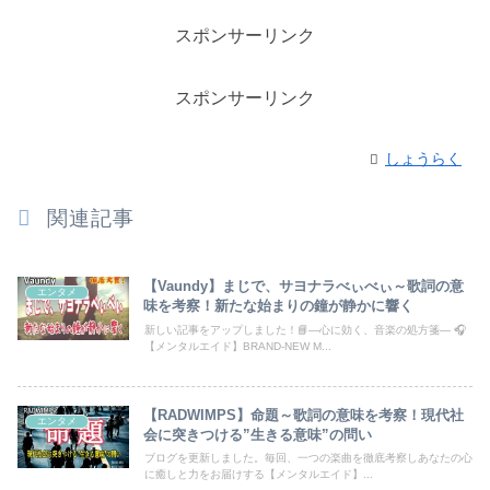
スポンサーリンク
スポンサーリンク
しょうらく
関連記事
【Vaundy】まじで、サヨナラべぃべぃ～歌詞の意
エンタメ
味を考察！新たな始まりの鐘が静かに響く
新しい記事をアップしました！📘―心に効く、音楽の処方箋― 🎧
【メンタルエイド】BRAND-NEW M...
【RADWIMPS】命題～歌詞の意味を考察！現代社
エンタメ
会に突きつける”生きる意味”の問い
ブログを更新しました。毎回、一つの楽曲を徹底考察しあなたの心
に癒しと力をお届けする【メンタルエイド】...