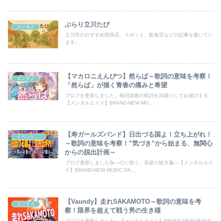
ぶらり立川たび
エンタメ
立川市のおすすめ喫茶店、スポット、飲食店などの記事を書いてい
ます。
【マカロニえんぴつ】然らば～歌詞の意味を考察！
エンタメ
「然らば」が描く青春の痛みと希望
ブログを更新しました。毎回楽曲の歌詞を深掘りしてお届けする
【メンタルエイド】BRAND-NEW MU...
【寿ガールズバンド】日出づる国よ！立ち上がれ！
イベント・話題
～歌詞の意味を考察！”気づき”から始まる、無関心
からの脱出計画～
ブログ更新しました📝―心に効く、音楽の処方箋―【メンタルエイ
ド】BRAND-NEW MUSIC DA...
【Vaundy】走れSAKAMOTO～歌詞の意味を考
エンタメ
察！限界を超えて戦う男の生き様
ブログを更新しました。【メンタルエイド】BRAND-NEW MUSIC