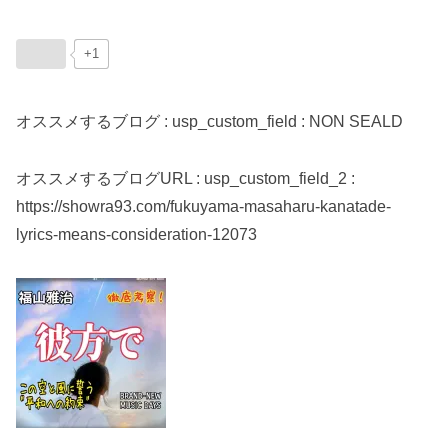
+1
オススメするブログ : usp_custom_field : NON SEALD
オススメするブログURL : usp_custom_field_2 :
https://showra93.com/fukuyama-masaharu-kanatade-
lyrics-means-consideration-12073