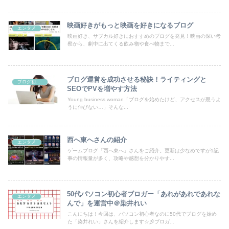
映画好きがもっと映画を好きになるブログ
エンタメ
映画好き、サブカル好きにおすすめのブログを発見！映画の深い考
察から、劇中に出てくる飲み物や食べ物まで...
ブログ運営を成功させる秘訣！ライティングと
ブログ初心者向け
SEOでPVを増やす方法
Young business woman「ブログを始めたけど、アクセスが思うよ
うに伸びない…」そんな...
西へ東へさんの紹介
エンタメ
ゲームブログ「西へ東へ」さんをご紹介。更新は少なめですが1記
事の情報量が多く、攻略や感想を分かりやす...
50代パソコン初心者ブロガー「あれがあれであれな
エンタメ
んで」を運営中＠染井れい
こんにちは！今回は、パソコン初心者なのに50代でブログを始め
た「染井れい」さんを紹介します☆彡ブロガ...