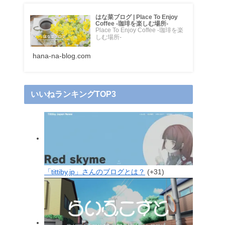
はな菜ブログ | Place To Enjoy
Coffee -珈琲を楽しむ場所-
Place To Enjoy Coffee -珈琲を楽
しむ場所-
hana-na-blog.com
いいねランキングTOP3
「tittiby.jp」さんのブログとは？
+31