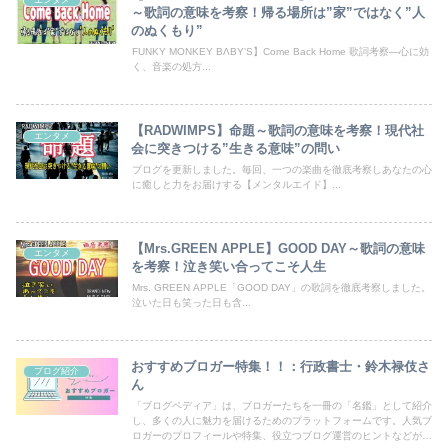
～歌詞の意味を考察！帰る場所は”家”ではなく”人
のぬくもり”
FUNKY MONKEY BΛBY'S】Come Back Home 歌詞考察―心に効
く、音楽の処方...
【RADWIMPS】命題～歌詞の意味を考察！現代社
エンタメ
会に突きつける”生きる意味”の問い
ブログを更新しました。毎回、一つの楽曲を徹底考察しあなたの心
に癒しと力をお届けする【メンタルエイド】...
【Mrs.GREEN APPLE】GOOD DAY～歌詞の意味
エンタメ
を考察！泣き笑い合ってこそ人生
Mrs. GREEN APPLE「GOOD DAY」の歌詞を徹底考察しました。
泣いた日も笑った日も含...
おすすめブロガー特集！！：行政書士・鈴木禄伎さ
ブログ紹介
ん
「ブログペディア」は、ブロガーたちを一冊の「名鑑」として紹介
し、多くの人に魅力を届けるためのプラットフォームです。人気ブ
ロガーのプロフィールや特集、役立つブログ運営のヒントなどが満