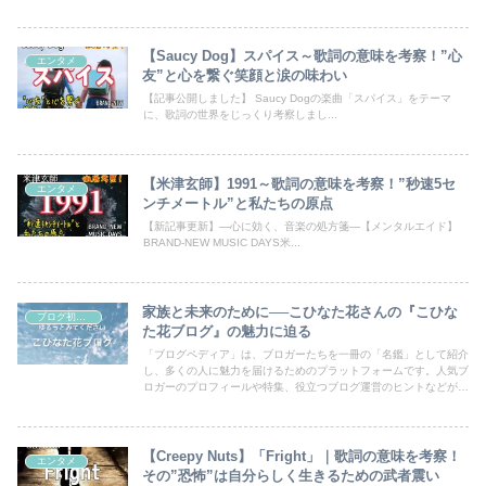
載！あなたのブログも登録して、読者の目にとまるチャンスを広げ
ましょう。
【Saucy Dog】スパイス～歌詞の意味を考察！”心
エンタメ
友”と心を繋ぐ笑顔と涙の味わい
【記事公開しました】 Saucy Dogの楽曲「スパイス」をテーマ
に、歌詞の世界をじっくり考察しまし...
【米津玄師】1991～歌詞の意味を考察！”秒速5セ
エンタメ
ンチメートル”と私たちの原点
【新記事更新】―心に効く、音楽の処方箋―【メンタルエイド】
BRAND-NEW MUSIC DAYS米...
家族と未来のために──こひなた花さんの『こひな
ブログ初心者向け
た花ブログ』の魅力に迫る
「ブログペディア」は、ブロガーたちを一冊の「名鑑」として紹介
し、多くの人に魅力を届けるためのプラットフォームです。人気ブ
ロガーのプロフィールや特集、役立つブログ運営のヒントなどが満
載！あなたのブログも登録して、読者の目にとまるチャンスを広げ
ましょう。
【Creepy Nuts】「Fright」｜歌詞の意味を考察！
エンタメ
その”恐怖”は自分らしく生きるための武者震い