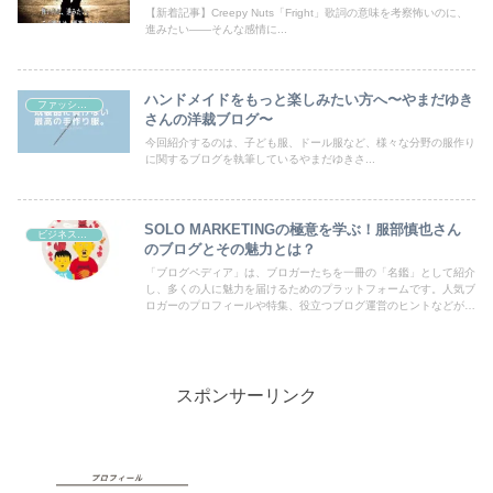
【新着記事】Creepy Nuts「Fright」歌詞の意味を考察怖いのに、
進みたい――そんな感情に...
ハンドメイドをもっと楽しみたい方へ〜やまだゆき
ファッション
さんの洋裁ブログ〜
今回紹介するのは、子ども服、ドール服など、様々な分野の服作り
に関するブログを執筆しているやまだゆきさ...
SOLO MARKETINGの極意を学ぶ！服部慎也さん
ビジネス・副業
のブログとその魅力とは？
「ブログペディア」は、ブロガーたちを一冊の「名鑑」として紹介
し、多くの人に魅力を届けるためのプラットフォームです。人気ブ
ロガーのプロフィールや特集、役立つブログ運営のヒントなどが満
載！あなたのブログも登録して、読者の目にとまるチャンスを広げ
ましょう。
スポンサーリンク