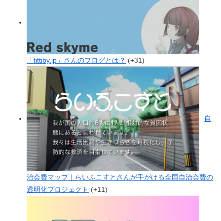
「tittiby.jp」さんのブログとは？
+31
自
治会費マップ｜らいふこすとさんが手がける全国自治会費の
透明化プロジェクト
+11