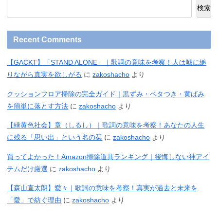
検索
Recent Comments
【GACKT】「STAND ALONE」｜歌詞の意味を考察！人は嘘に縋
りながら真実を欲しがる
に
zakoshacho
より
クッションフロア掃除の完全ガイド｜黒ずみ・ベタつき・黄ばみ
を簡単に落とす方法
に
zakoshacho
より
【緑黄色社会】章（しるし）｜歌詞の意味を考察！あなたの人生
に残る「思い出」という名の栞
に
zakoshacho
より
買ってよかった！Amazon掃除道具ランキング｜後悔しない神アイ
テムだけ厳選
に
zakoshacho
より
【森山直太朗】愛々｜歌詞の意味を考察！真実が過去と未来を
「愛」で紡ぐ理由
に
zakoshacho
より