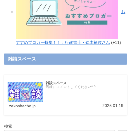
お
すすめブロガー特集！！：行政書士・鈴木禄伎さん
+11
雑談スペース
雑談スペース
気軽にコメントしてください^ ^
2025.01.19
zakoshacho.jp
検索