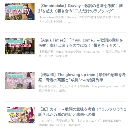
【Omoinotake】Gravity～歌詞の意味を考察！刹
エンタメ
那を超えて響き合う”二人だけのラブソング”
Omoinotakeの楽曲「Gravity」の歌詞の意味を徹底考察 ✨映画
『（LOVE SONG）』...
【Aqua Timez】「If you come」～歌詞の意味を
エンタメ
考察！幸せは追うものではなく”響き合うもの”。
【新着記事】Aqua Timezの楽曲「If you come」～歌詞の意味を考
察！ドラマ『新東京水...
【櫻坂46】The glowing up train｜歌詞の意味を考
エンタメ
察！青春の葛藤と”成長”への始発列車
新記事を公開しました！今回は櫻坂46「The glowing up train」の
歌詞考察です。成長...
【嵐】カイト～歌詞の意味を考察！”ラルラリラ”に
エンタメ
託された万感の想いと未来への風
―心に効く、音楽の処方箋―【メンタルエイド】BRAND-NEW
MUSIC DAYS今回は、嵐の楽曲...