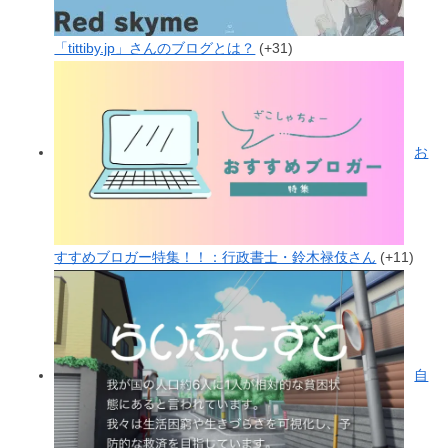
「tittiby.jp」さんのブログとは？
+31
お
すすめブロガー特集！！：行政書士・鈴木禄伎さん
+11
自