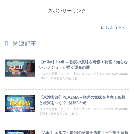
スポンサーリンク
しょうらく
関連記事
【milet】I stilⅼ～歌詞の意味を考察！映画「知らな
エンタメ
いカノジョ」が描く運命の愛
ブログを更新しました。【メンタルエイド】BRAND-NEW MUSIC
DAYS。今回あなたの心に届...
【米津玄師】PLAZMA～歌詞の意味を考察！仮想
エンタメ
と現実をつなぐ”刹那”の光
ブログを更新しました。【メンタルエイド】BRAND-NEW MUSIC
DAYS今回あなたの心に届け...
【Ado】エルフ～歌詞の意味を考察！十字架を背負