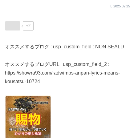
2025.02.25
+2
オススメするブログ : usp_custom_field : NON SEALD
オススメするブログURL : usp_custom_field_2 :
https://showra93.com/radwimps-anpan-lyrics-means-
kousatsu-10724