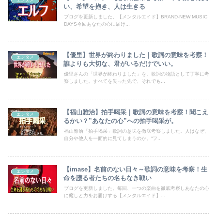
エンタメ
い、希望を抱き、人は生きる
ブログを更新しました。【メンタルエイド】BRAND-NEW MUSIC
DAYS今回あなたの心に届け...
【優里】世界が終わりました｜歌詞の意味を考察！
エンタメ
誰よりも大切な、君がいるだけでいい。
優里さんの「世界が終わりました」を、歌詞の物語として丁寧に考
察しました。すべてを失った先で、それでも...
【福山雅治】拍手喝采｜歌詞の意味を考察！聞こえ
エンタメ
るかい？”あなたの心”への拍手喝采が。
福山雅治「拍手喝采」歌詞の意味を徹底考察しました。人はなぜ、
自分や他人を一面的に見てしまうのか。“フ...
【imase】名前のない日々～歌詞の意味を考察！生
エンタメ
命を護る者たちの名もなき戦い
ブログを更新しました。毎回、一つの楽曲を徹底考察しあなたの心
に癒しと力をお届けする【メンタルエイド】...