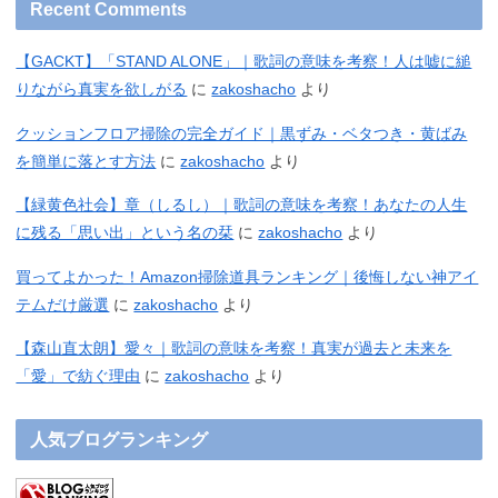
Recent Comments
【GACKT】「STAND ALONE」｜歌詞の意味を考察！人は嘘に縋
りながら真実を欲しがる
に
zakoshacho
より
クッションフロア掃除の完全ガイド｜黒ずみ・ベタつき・黄ばみ
を簡単に落とす方法
に
zakoshacho
より
【緑黄色社会】章（しるし）｜歌詞の意味を考察！あなたの人生
に残る「思い出」という名の栞
に
zakoshacho
より
買ってよかった！Amazon掃除道具ランキング｜後悔しない神アイ
テムだけ厳選
に
zakoshacho
より
【森山直太朗】愛々｜歌詞の意味を考察！真実が過去と未来を
「愛」で紡ぐ理由
に
zakoshacho
より
人気ブログランキング