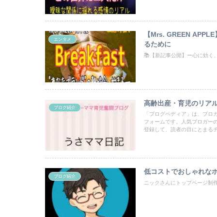
【Mrs. GREEN AP
エンタメ
るために
📚【新記事公開】ー心に効く、音楽
高齢出産・育児のリアル
ブログ紹介
「ブログペディア」は、ブロ
フォームです。人気ブロガー
登録して、読者の目にとまる
低コストでおしゃれなホ
ブログ紹介
ニックさんにトップページ制作を