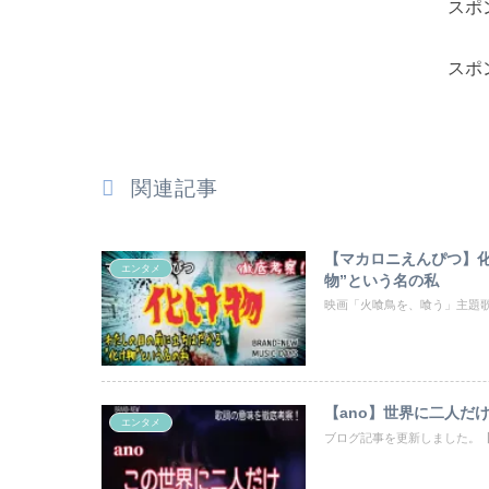
スポ
スポ
関連記事
【マカロニえんぴつ】
エンタメ
物”という名の私
映画「火喰鳥を、喰う」主題歌
【ano】世界に二人だ
エンタメ
ブログ記事を更新しました。【メン