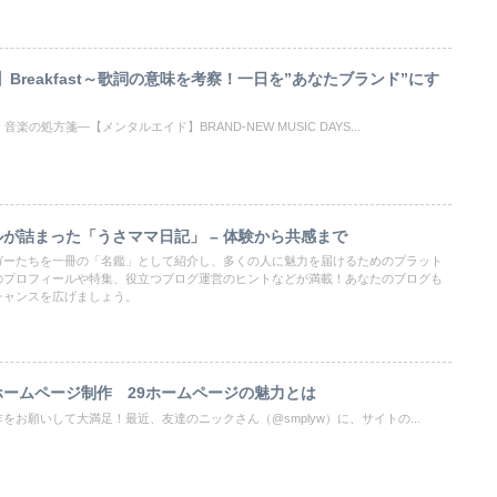
PLE】Breakfast～歌詞の意味を考察！一日を”あなたブランド”にす
の処方箋―【メンタルエイド】BRAND-NEW MUSIC DAYS...
が詰まった「うさママ日記」 – 体験から共感まで
ガーたちを一冊の「名鑑」として紹介し、多くの人に魅力を届けるためのプラット
のプロフィールや特集、役立つブログ運営のヒントなどが満載！あなたのブログも
チャンスを広げましょう。
ームページ制作 29ホームページの魅力とは
お願いして大満足！最近、友達のニックさん（@smplyw）に、サイトの...