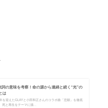
、
～歌詞の意味を考察！命の源から連綿と続く“光”の
とは
周年を迎えたGLAYと小田和正さんのコラボ曲「悲願」を徹底
死と再生をテーマに描...