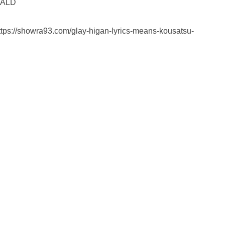
EALD
/showra93.com/glay-higan-lyrics-means-kousatsu-