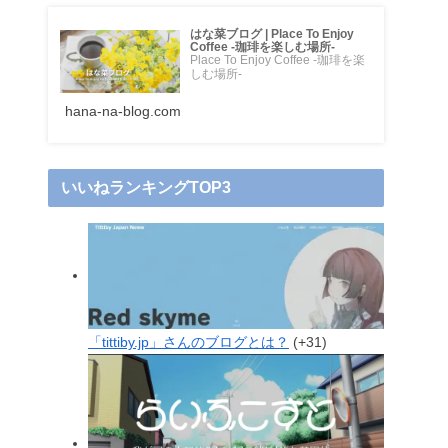
はな菜ブログ | Place To Enjoy
Coffee -珈琲を楽しむ場所-
Place To Enjoy Coffee -珈琲を楽
しむ場所-
hana-na-blog.com
いいねランキングTOP3
「tittiby.jp」さんのブログとは？
+31