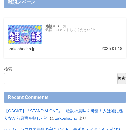
雑談スペース
雑談スペース
気軽にコメントしてください^ ^
2025.01.19
zakoshacho.jp
検索
検索
Recent Comments
【GACKT】「STAND ALONE」｜歌詞の意味を考察！人は嘘に縋
りながら真実を欲しがる
に
zakoshacho
より
クッションフロア掃除の完全ガイド｜黒ずみ・ベタつき・黄ばみ