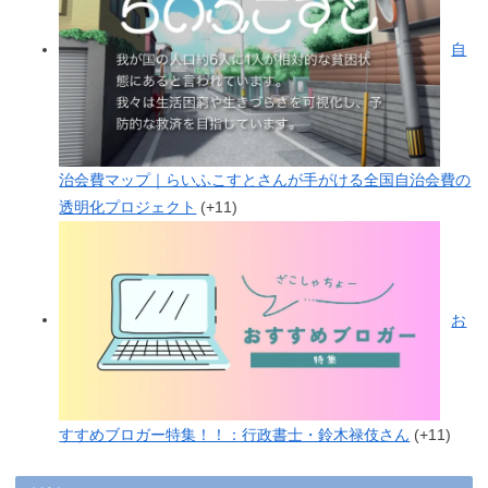
自
治会費マップ｜らいふこすとさんが手がける全国自治会費の
透明化プロジェクト
+11
お
すすめブロガー特集！！：行政書士・鈴木禄伎さん
+11