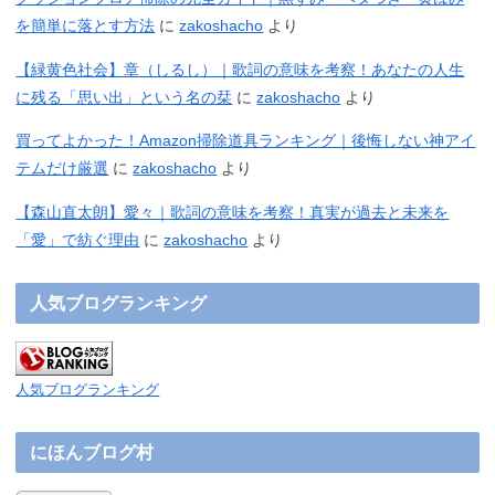
を簡単に落とす方法
に
zakoshacho
より
【緑黄色社会】章（しるし）｜歌詞の意味を考察！あなたの人生
に残る「思い出」という名の栞
に
zakoshacho
より
買ってよかった！Amazon掃除道具ランキング｜後悔しない神アイ
テムだけ厳選
に
zakoshacho
より
【森山直太朗】愛々｜歌詞の意味を考察！真実が過去と未来を
「愛」で紡ぐ理由
に
zakoshacho
より
人気ブログランキング
人気ブログランキング
にほんブログ村