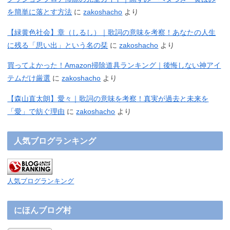
を簡単に落とす方法
に
zakoshacho
より
【緑黄色社会】章（しるし）｜歌詞の意味を考察！あなたの人生
に残る「思い出」という名の栞
に
zakoshacho
より
買ってよかった！Amazon掃除道具ランキング｜後悔しない神アイ
テムだけ厳選
に
zakoshacho
より
【森山直太朗】愛々｜歌詞の意味を考察！真実が過去と未来を
「愛」で紡ぐ理由
に
zakoshacho
より
人気ブログランキング
人気ブログランキング
にほんブログ村