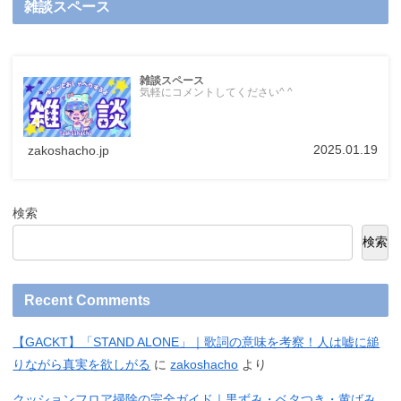
雑談スペース
雑談スペース
気軽にコメントしてください^ ^
2025.01.19
zakoshacho.jp
検索
検索
Recent Comments
【GACKT】「STAND ALONE」｜歌詞の意味を考察！人は嘘に縋
りながら真実を欲しがる
に
zakoshacho
より
クッションフロア掃除の完全ガイド｜黒ずみ・ベタつき・黄ばみ