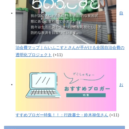
自
治会費マップ｜らいふこすとさんが手がける全国自治会費の
透明化プロジェクト
+11
お
すすめブロガー特集！！：行政書士・鈴木禄伎さん
+11